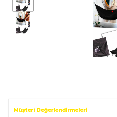
Ev Gereçleri
Hırdavat
Malzemeleri
Oto Aksesuar
Seramik
Yeni Ürün
Müşteri Değerlendirmeleri