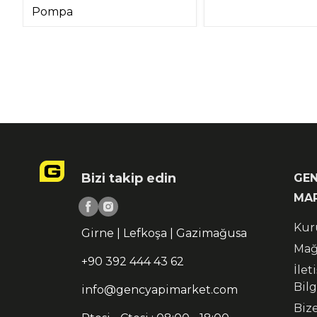
Pompa
Bizi takip edin
GEN
MA
Kur
Girne | Lefkoşa | Gazimağusa
Mağ
+90 392 444 43 62
İlet
Bilg
info@gencyapimarket.com
Biz