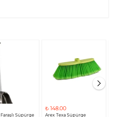
₺ 
Ar
₺ 148.00
 Faraşlı Süpürge
Arex Texa Süpürge