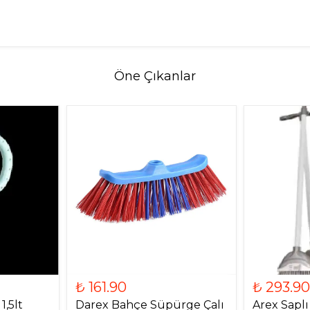
Öne Çıkanlar
₺ 161.90
₺ 293.90
1,5lt
Darex Bahçe Süpürge Çalı
Arex Saplı