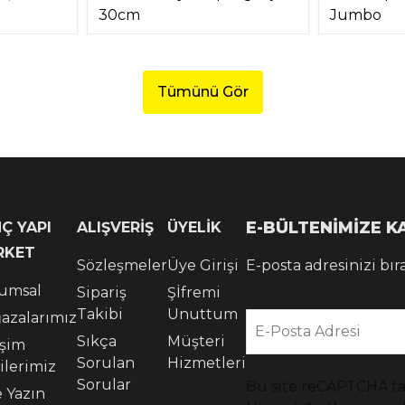
30cm
Jumbo
Tümünü Gör
E-BÜLTENİMİZE 
Ç YAPI
ALIŞVERİŞ
ÜYELİK
RKET
Sözleşmeler
Üye Girişi
E-posta adresinizi bır
umsal
Sipariş
Şİfremi
Takibi
Unuttum
azalarımız
E-Posta Adresi
Sıkça
Müşteri
işim
Sorulan
Hizmetleri
ilerimiz
Sorular
Bu site reCAPTCHA t
e Yazın