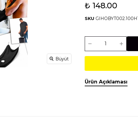
₺ 148.00
Isıtma Soğutma
Makineler
SKU
GIHOBYT002.100H
Temel İnşaat
Tesisat
Malzemeleri
Malzemeleri
Büyüt
Ürün Açıklaması