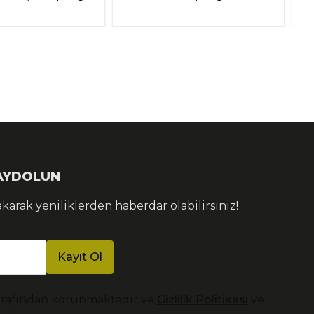
KAYDOLUN
akarak yeniliklerden haberdar olabilirsiniz!
Kayıt Ol
arafından korunmaktadır ve
Gizlilik Politikası
ve