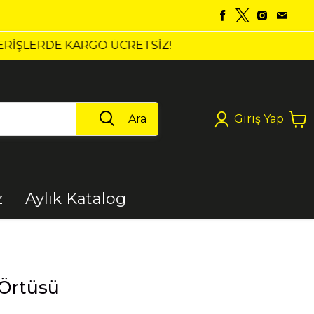
Ara
Giriş Yap
z
Aylık Katalog
Boya
Örtüsü
Elektrikli Aletler