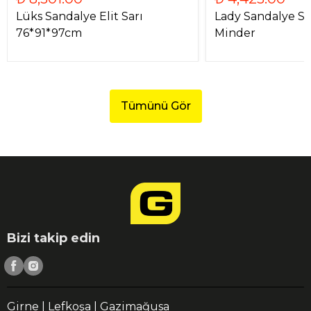
Lüks Sandalye Elit Sarı
Lady Sandalye Si
76*91*97cm
Minder
Tümünü Gör
Bizi takip edin
Girne | Lefkoşa | Gazimağusa