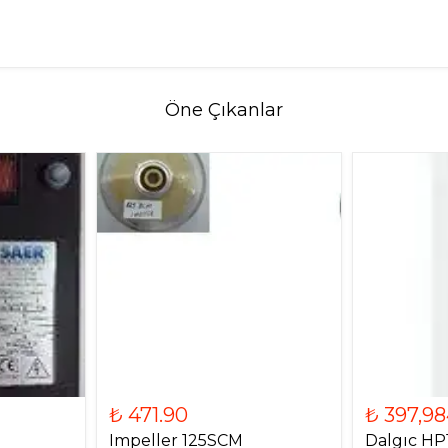
Öne Çıkanlar
₺ 471.90
₺ 397,98
Impeller 125SCM
Dalgıc HP1