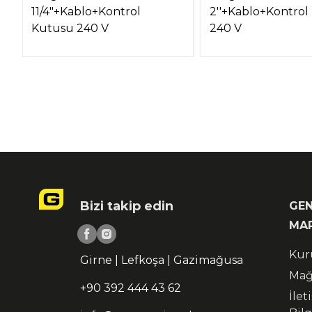
11/4"+Kablo+Kontrol
2''+Kablo+Kontrol
Kutusu 240 V
240 V
Bizi takip edin
GEN
MA
Kur
Girne | Lefkoşa | Gazimağusa
Mağ
+90 392 444 43 62
İlet