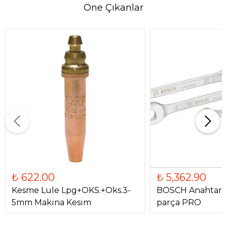
Öne Çıkanlar
₺ 622.00
₺ 5,362.90
Kesme Lule Lpg+OKS.+Oks.3-
BOSCH Anahtar Ta
5mm Makina Kesim
parça PRO