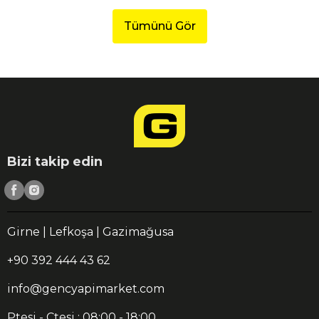
Tümünü Gör
Bizi takip edin
Girne | Lefkoşa | Gazimağusa
+90 392 444 43 62
info@gencyapimarket.com
Ptesi - Ctesi : 08:00 - 18:00