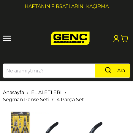
1
2
HAFTANIN FIRSATLARINI KAÇIRMA
Ara
Anasayfa
EL ALETLERİ
Segman Pense Seti 7" 4 Parça Set