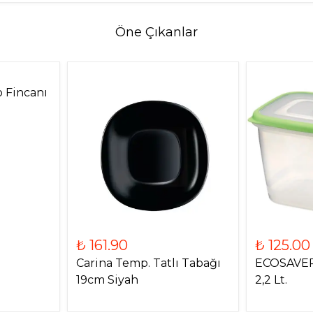
Öne Çıkanlar
 Fincanı
₺ 161.90
₺ 125.00
Carina Temp. Tatlı Tabağı
ECOSAVER
19cm Siyah
2,2 Lt.