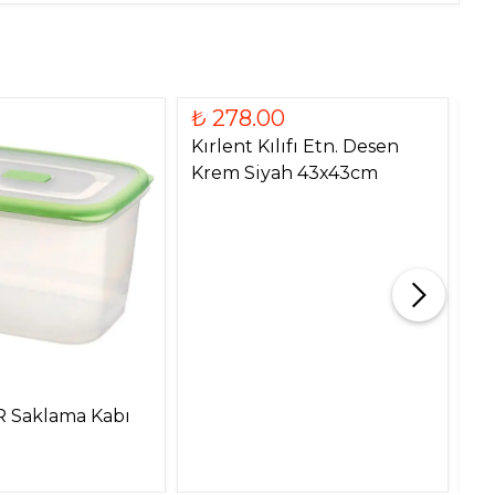
₺ 278.00
Kırlent Kılıfı Etn. Desen
Krem Siyah 43x43cm
₺
 Saklama Kabı
La