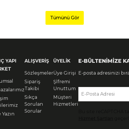
Tümünü Gör
E-BÜLTENİMİZE 
Ç YAPI
ALIŞVERİŞ
ÜYELİK
RKET
Sözleşmeler
Üye Girişi
E-posta adresinizi bır
umsal
Sipariş
Şİfremi
Takibi
Unuttum
azalarımız
E-Posta Adresi
Sıkça
Müşteri
işim
Sorulan
Hizmetleri
ilerimiz
Sorular
Bu site reCAPTCHA t
e Yazın
Hizmet Şartları
geçerl