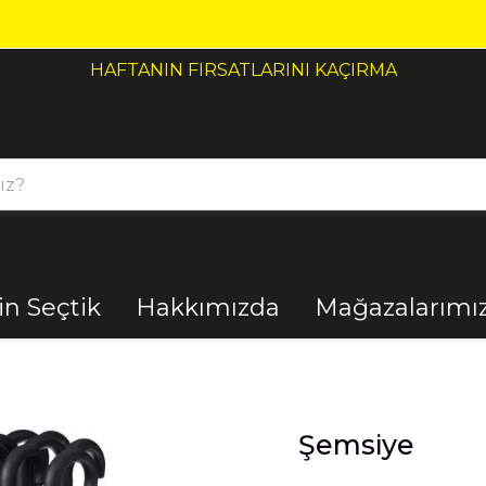
HAFTANIN FIRSATLARINI KAÇIRMA
çin Seçtik
Hakkımızda
Mağazalarımı
Bahçe
Banyo
Şemsiye
El Aletleri
Elektrik
Malzemeleri