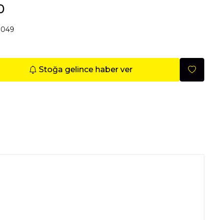
0
Mobilya
7049
Stoğa gelince haber ver
Nisan 2026