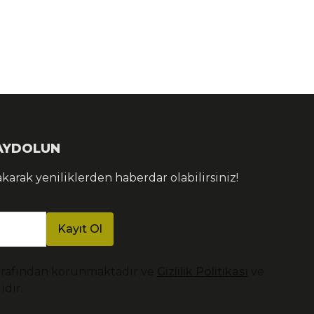
KAYDOLUN
akarak yeniliklerden haberdar olabilirsiniz!
Kayıt Ol
arafından korunmaktadır ve
Gizlilik Politikası
ve
idir.