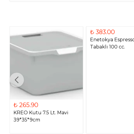
₺ 383.00
Enetokya Espresso
Tabaklı 100 cc.
₺ 265.90
KREO Kutu 7.5 Lt. Mavi
39*35*9cm