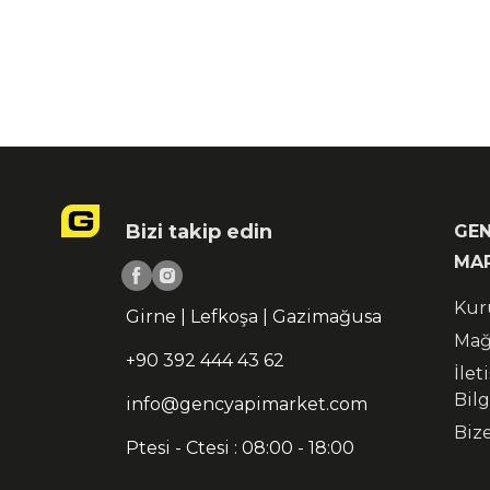
Bizi takip edin
GEN
MA
Kur
Girne | Lefkoşa | Gazimağusa
Mağ
+90 392 444 43 62
İlet
Bilg
info@gencyapimarket.com
Biz
Ptesi - Ctesi : 08:00 - 18:00