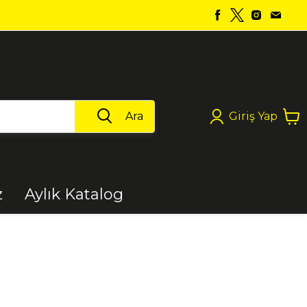
Ara
Giriş Yap
z
Aylık Katalog
Boya
Elektrikli Aletler