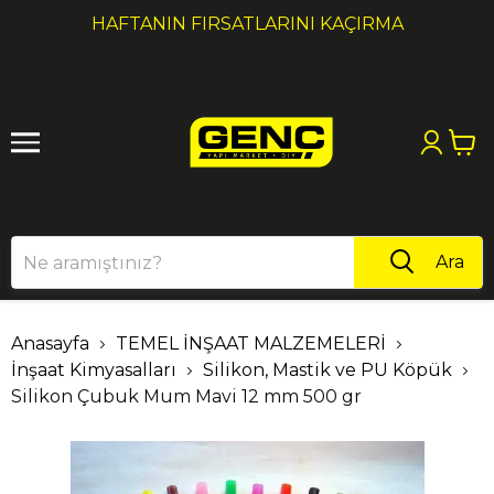
1
2
HAFTANIN FIRSATLARINI KAÇIRMA
Ara
Anasayfa
TEMEL İNŞAAT MALZEMELERİ
İnşaat Kimyasalları
Silikon, Mastik ve PU Köpük
Silikon Çubuk Mum Mavi 12 mm 500 gr