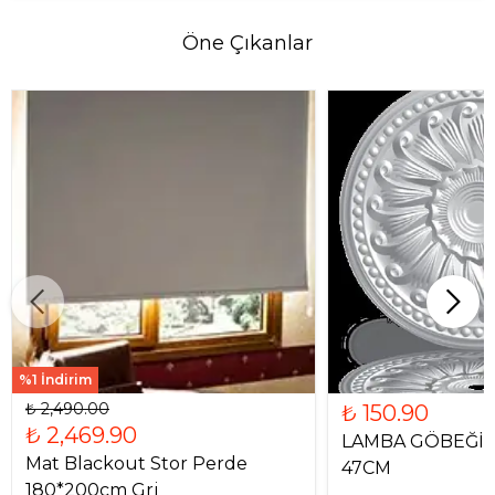
Öne Çıkanlar
%1 İndirim
₺ 2,490.00
₺ 150.90
₺ 2,469.90
LAMBA GÖBEĞİ 
Mat Blackout Stor Perde
47CM
180*200cm Gri