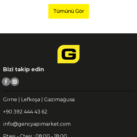
Tümünü Gör
Bizi takip edin
Girne | Lefkoşa | Gazimağusa
+90 392 444 43 62
info@gencyapimarket.com
Ptesi - Ctesi : 08:00 - 18:00