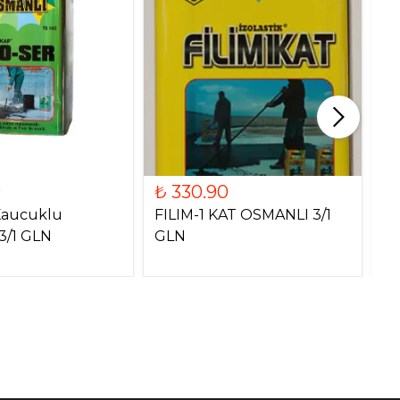
0
₺ 330.90
₺
Kaucuklu
FILIM-1 KAT OSMANLI 3/1
KA
3/1 GLN
GLN
G