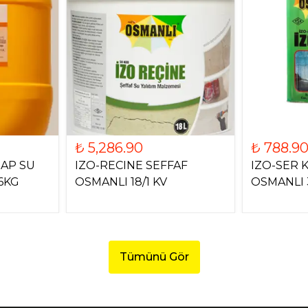
₺ 5,286.90
₺ 788.9
ŞAP SU
IZO-RECINE SEFFAF
IZO-SER 
6KG
OSMANLI 18/1 KV
OSMANLI 
Tümünü Gör