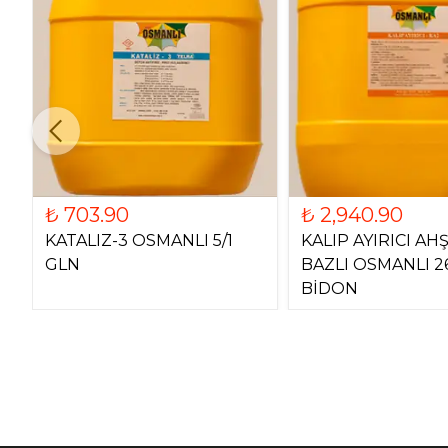
₺ 703.90
₺ 2,940.90
KATALIZ-3 OSMANLI 5/1
KALIP AYIRICI AH
GLN
BAZLI OSMANLI 2
BİDON