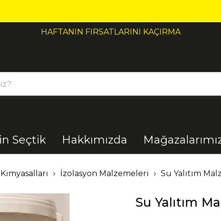
HAFTANIN FIRSATLARINI KAÇIRMA
çin Seçtik
Hakkımızda
Mağazalarımı
Bahçe
Banyo
 Kimyasalları
İzolasyon Malzemeleri
Su Yalıtım Mal
Su Yalıtım Ma
El Aletleri
Elektrik
Malzemeleri