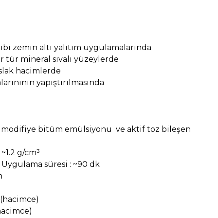
ibi zemin altı yalıtım uygulamalarında
r tür mineral sıvalı yüzeylerde
ıslak hacimlerde
alarınının yapıştırılmasında
 ; modifiye bitüm emülsiyonu ve aktif toz bileşen
~1.2 g/cm³
Uygulama süresi : ~90 dk
n
(hacimce)
hacimce)