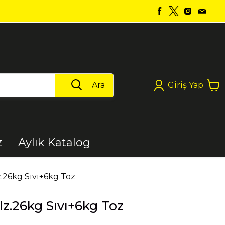
Ara
Giriş Yap
z
Aylık Katalog
Boya
z.26kg Sıvı+6kg Toz
lz.26kg Sıvı+6kg Toz
Elektrikli Aletler