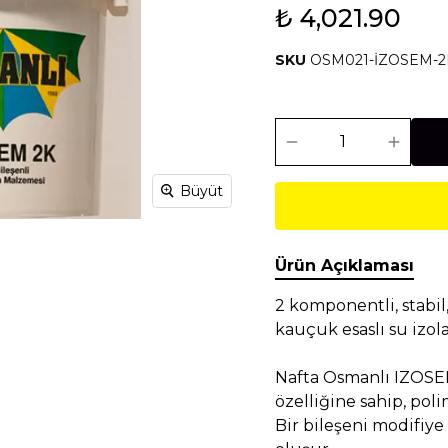
₺ 4,021.90
Isıtma Soğutma
Makineler
SKU
OSM021-İZOSEM-2
Temel İnşaat
Tesisat
Malzemeleri
Malzemeleri
Büyüt
Ürün Açıklaması
2 komponentli, stabi
kauçuk esaslı su izol
Nafta Osmanlı IZOSEM 
özelliğine sahip, pol
Bir bileşeni modifiye