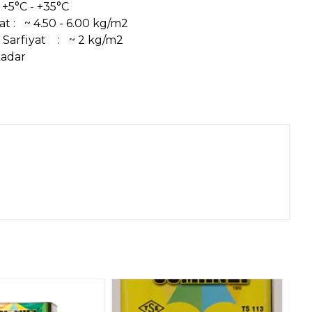
+5°C - +35°C
yat
:
~ 4.50 - 6.00 kg/m2
 Sarfiyat
:
~ 2 kg/m2
kadar