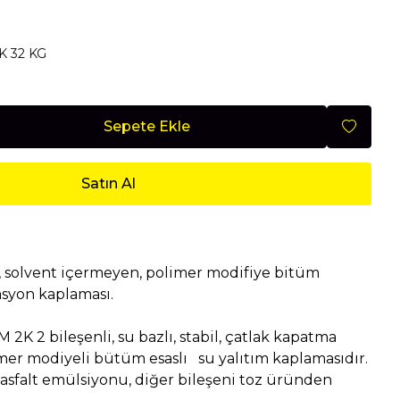
Mobilya
K 32 KG
Sepete Ekle
Nisan 2026
Satın Al
l, solvent içermeyen, polimer modifiye bitüm
asyon kaplaması.
2K 2 bileşenli, su bazlı, stabil, çatlak kapatma
imer modiyeli bütüm esaslı su yalıtım kaplamasıdır.
 asfalt emülsiyonu, diğer bileşeni toz üründen