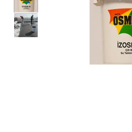
Ev Gereçleri
Hırdavat
Malzemeleri
Oto Aksesuar
Seramik
Yeni Ürün