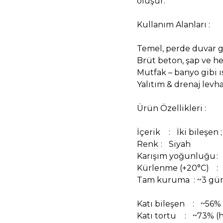
oluşur.
Kullanım Alanları :
Temel, perde duvar g
Brüt beton, şap ve he
Mutfak – banyo gibi 
Yalıtım & drenaj levh
Ürün Özellikleri :
İçerik
:
İki bileşen
Renk
:
Siyah
Karışım yoğunluğu
:
Kürlenme (+20°C)
:
Tam kuruma : ~3 gü
Katı bileşen
:
~56% 
Katı tortu
:
~73% (