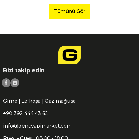
Tümünü Gör
Bizi takip edin
Girne | Lefkoşa | Gazimağusa
+90 392 444 43 62
info@gencyapimarket.com
Ptesi - Ctesi : 08:00 - 18:00