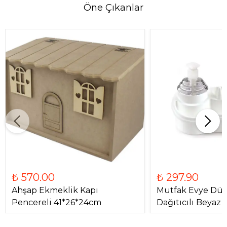
Öne Çıkanlar
₺ 570.00
₺ 297.90
Ahşap Ekmeklik Kapı
Mutfak Evye Düze
Pencereli 41*26*24cm
Dağıtıcılı Beyaz