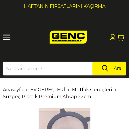
1
2
HAFTANIN FIRSATLARINI KAÇIRMA
Ara
Anasayfa
EV GEREÇLERİ
Mutfak Gereçleri
Süzgeç Plastik Premium Ahşap 22cm