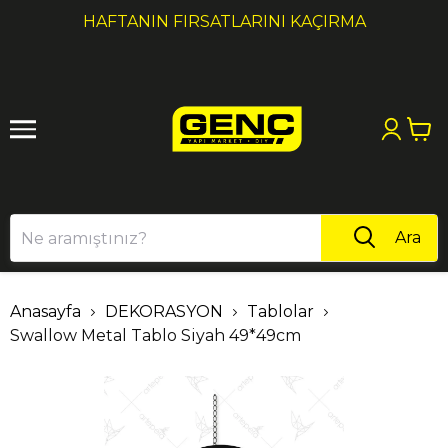
1
2
HAFTANIN FIRSATLARINI KAÇIRMA
Ara
Anasayfa
DEKORASYON
Tablolar
Swallow Metal Tablo Siyah 49*49cm