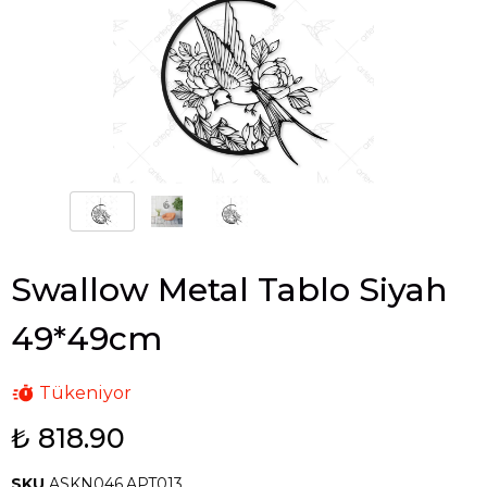
Swallow Metal Tablo Siyah
49*49cm
Tükeniyor
₺ 818.90
SKU
ASKN046.APT013