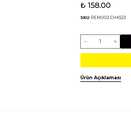
₺ 158.00
Isıtma Soğutma
Makineler
SKU
REM002.CHK523
Temel İnşaat
Tesisat
Malzemeleri
Malzemeleri
Ürün Açıklaması