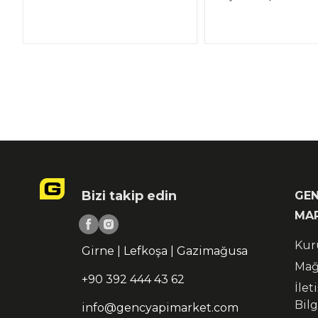
Bizi takip edin
GEN
MA
Kur
Girne | Lefkoşa | Gazimağusa
Mağ
+90 392 444 43 62
İlet
Bilg
info@gencyapimarket.com