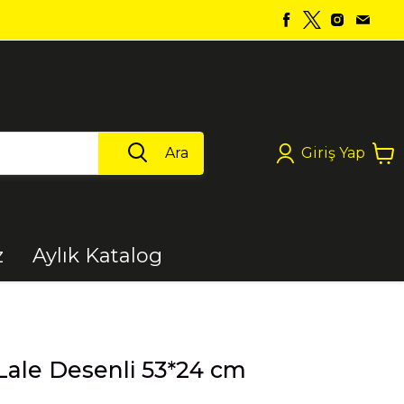
Ara
Giriş Yap
z
Aylık Katalog
Boya
 Lale Desenli 53*24 cm
Elektrikli Aletler