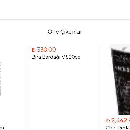
Öne Çıkanlar
₺ 330.00
Bira Bardağı V 520cc
₺ 2,442.
om
Chic Pedal