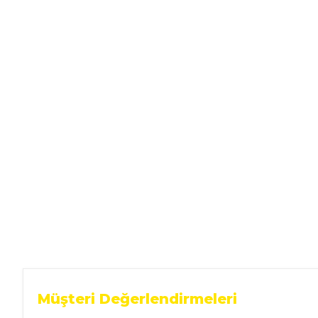
Ev Gereçleri
Hırdavat
Malzemeleri
Oto Aksesuar
Seramik
Yeni Ürün
Müşteri Değerlendirmeleri