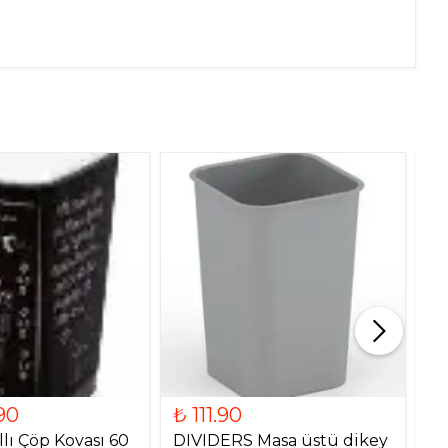
90
₺ 111.90
₺
lı Çöp Kovası 60
DIVIDERS Masa üstü dikey
Ah