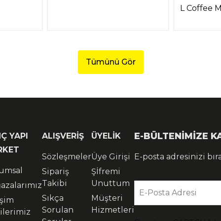
L Coffee 
Tümünü Gör
E-BÜLTENİMİZE 
Ç YAPI
ALIŞVERİŞ
ÜYELİK
RKET
Sözleşmeler
Üye Girişi
E-posta adresinizi bır
umsal
Sipariş
Şİfremi
Takibi
Unuttum
azalarımız
E-Posta Adresi
Sıkça
Müşteri
işim
Sorulan
Hizmetleri
ilerimiz