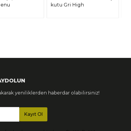
Menu
kutu Gri High
A
KAYDOLUN
akarak yeniliklerden haberdar olabilirsiniz!
Kayıt Ol