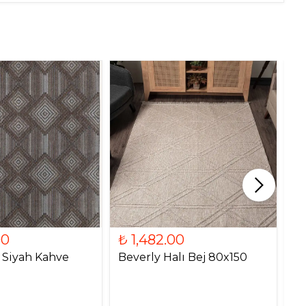
00
₺ 1,482.00
₺
ı Siyah Kahve
Beverly Halı Bej 80x150
Fr
Kr