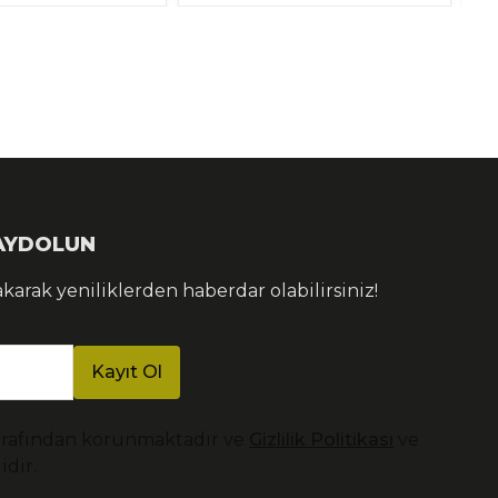
KAYDOLUN
akarak yeniliklerden haberdar olabilirsiniz!
Kayıt Ol
arafından korunmaktadır ve
Gizlilik Politikası
ve
idir.