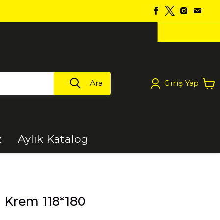
Ara
Giriş Yap
z
Aylık Katalog
Boya
n Krem 118*180
Elektrikli Aletler