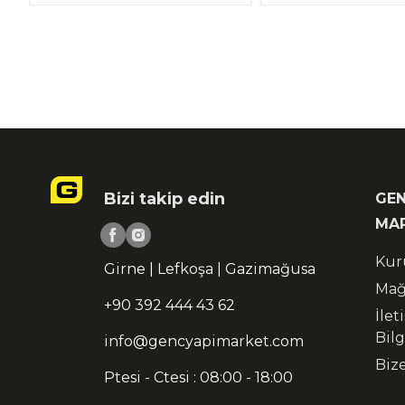
Bizi takip edin
GEN
MA
Kur
Girne | Lefkoşa | Gazimağusa
Mağ
+90 392 444 43 62
İlet
Bilg
info@gencyapimarket.com
Biz
Ptesi - Ctesi : 08:00 - 18:00