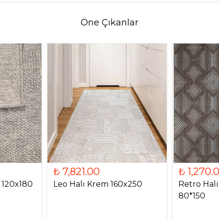
Öne Çıkanlar
₺ 7,821.00
₺ 1,270.
i 120x180
Leo Halı Krem 160x250
Retro Hal
80*150