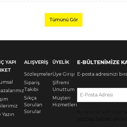
Tümünü Gör
E-BÜLTENİMİZE 
Ç YAPI
ALIŞVERİŞ
ÜYELİK
RKET
Sözleşmeler
Üye Girişi
E-posta adresinizi bır
umsal
Sipariş
Şİfremi
Takibi
Unuttum
azalarımız
E-Posta Adresi
Sıkça
Müşteri
işim
Sorulan
Hizmetleri
ilerimiz
Sorular
Bu site reCAPTCHA t
e Yazın
Hizmet Şartları
geçerl