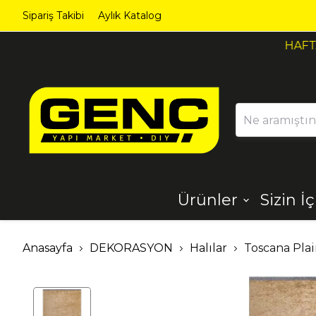
Sipariş Takibi
Aylık Katalog
Ürünler
Sizin İ
Ahşap
Aydınlatma
Anasayfa
DEKORASYON
Halılar
Toscana Plai
Dekorasyon
Demir Çelik
Ürünleri