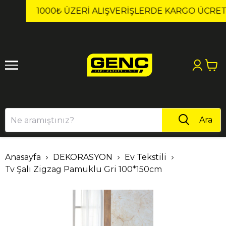
1
2
1000₺ ÜZERI ALIŞVERIŞLERDE KARGO ÜCRETSİZ!
Ara
Anasayfa
DEKORASYON
Ev Tekstili
Tv Şalı Zigzag Pamuklu Gri 100*150cm