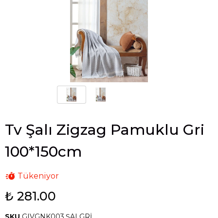
Tv Şalı Zigzag Pamuklu Gri
100*150cm
Tükeniyor
₺ 281.00
SKU
GIVGNK003.ŞALGRİ