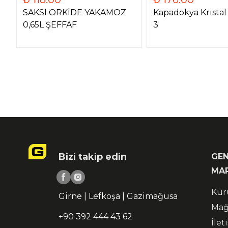
SAKSI ORKİDE YAKAMOZ
Kapadokya Kristal 
0,65L ŞEFFAF
3
Bizi takip edin
GEN
MA
Kur
Girne | Lefkoşa | Gazimağusa
Mağ
+90 392 444 43 62
İlet