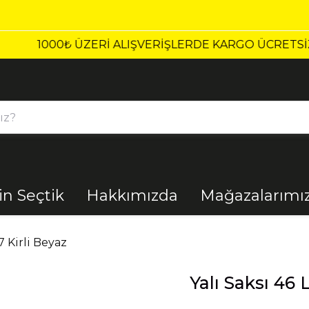
1000₺ ÜZERI ALIŞVERIŞLERDE KARGO ÜCRETSİZ!
çin Seçtik
Hakkımızda
Mağazalarımı
Bahçe
Banyo
 7 Kirli Beyaz
Yalı Saksı 46 
El Aletleri
Elektrik
Malzemeleri