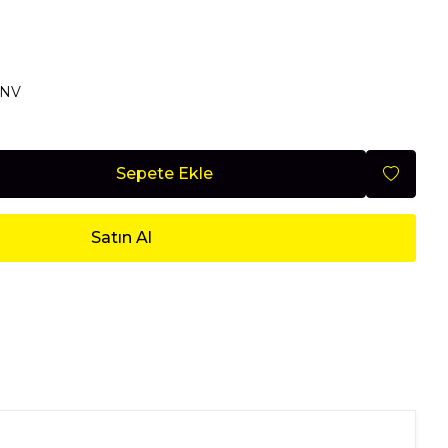
Mobilya
RNV
Nisan 2026
Sepete Ekle
Satın Al