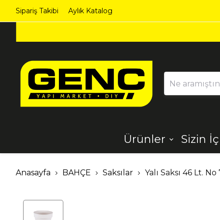
Sipariş Takibi
Aylık Katalog
Ürünler
Sizin İ
Ahşap
Aydınlatma
Anasayfa
BAHÇE
Saksılar
Yalı Saksı 46 Lt. No
Dekorasyon
Demir Çelik
Ürünleri