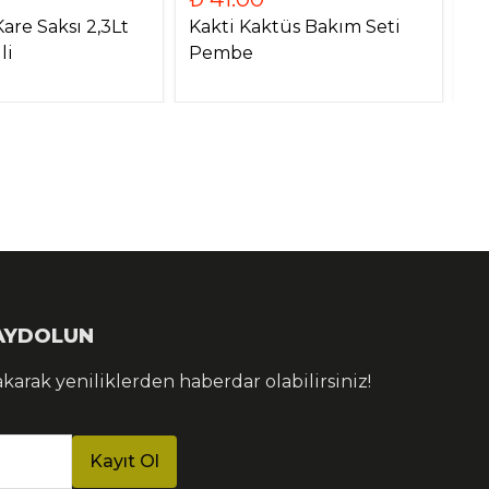
are Saksı 2,3Lt
Kakti Kaktüs Bakım Seti
Ak
li
Pembe
KAYDOLUN
akarak yeniliklerden haberdar olabilirsiniz!
Kayıt Ol