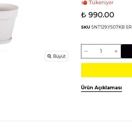
Tükeniyor
₺ 990.00
Isıtma Soğutma
Makineler
SKU
SNT129.YS07KB S
Temel İnşaat
Tesisat
Malzemeleri
Malzemeleri
Büyüt
Ürün Açıklaması