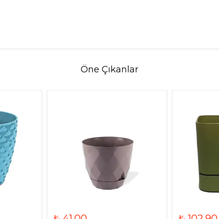
Öne Çıkanlar
₺ 41.00
₺ 102.90