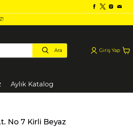
Ara
Giriş Yap
z
Aylık Katalog
Boya
Lt. No 7 Kirli Beyaz
Elektrikli Aletler