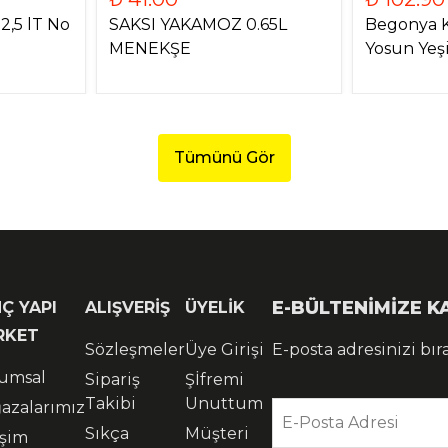
2,5 lT No
SAKSI YAKAMOZ 0.65L
Begonya K
MENEKŞE
Yosun Yeşi
Tümünü Gör
E-BÜLTENİMİZE 
Ç YAPI
ALIŞVERİŞ
ÜYELİK
RKET
Sözleşmeler
Üye Girişi
E-posta adresinizi bır
umsal
Sipariş
Şİfremi
Takibi
Unuttum
azalarımız
E-Posta Adresi
Sıkça
Müşteri
işim