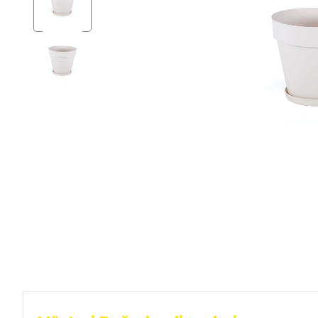
Ev Gereçleri
Hırdavat
Malzemeleri
Oto Aksesuar
Seramik
Yeni Ürün