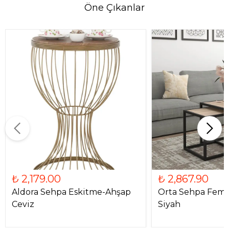
Öne Çıkanlar
₺ 2,179.00
₺ 2,867.90
Aldora Sehpa Eskitme-Ahşap
Orta Sehpa Feme
Ceviz
Siyah