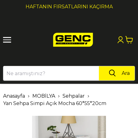
1
2
HAFTANIN FIRSATLARINI KAÇIRMA
Ara
Anasayfa
MOBİLYA
Sehpalar
Yan Sehpa Simpi Açık Mocha 60*55*20cm