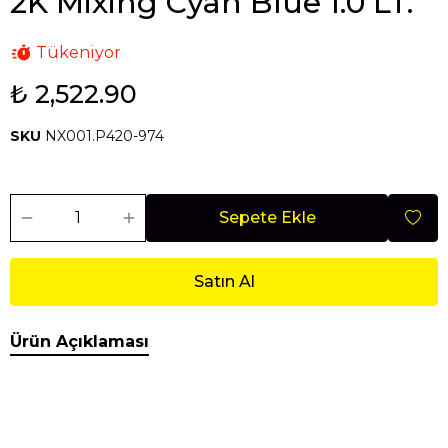
2K Mixing Cyan Blue 1.0 LT.
Tükeniyor
₺ 2,522.90
SKU
NX001.P420-974
Sepete Ekle
Satın Al
Ürün Açıklaması