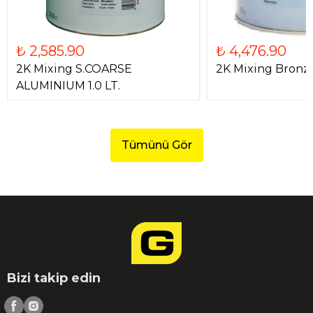
₺ 2,585.90
₺ 4,476.90
2K Mixing S.COARSE
2K Mixing Bronze
ALUMINIUM 1.0 LT.
Tümünü Gör
Bizi takip edin