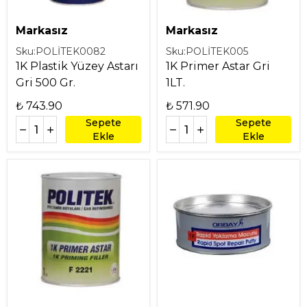
Markasız
Markasız
Sku:
POLİTEK0082
Sku:
POLİTEK005
1K Plastik Yüzey Astarı
1K Primer Astar Gri
Gri 500 Gr.
1LT.
₺ 743.90
₺ 571.90
Sepete
Sepete
Ekle
Ekle