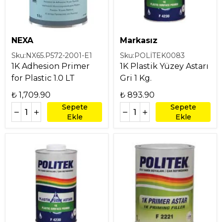
NEXA
Markasız
Sku:
NX65.P572-2001-E1
Sku:
POLİTEK0083
1K Adhesion Primer
1K Plastik Yüzey Astarı
for Plastic 1.0 LT
Gri 1 Kg.
₺ 1,709.90
₺ 893.90
Sepete
Sepete
Ekle
Ekle