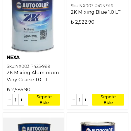
Sku:
NX003.P425-916
2K Mixing Blue 1.0 LT.
₺ 2,522.90
NEXA
Sku:
NX003.P425-989
2K Mixing Aluminium
Very Coarse 1.0 LT.
₺ 2,585.90
Sepete
Sepete
Ekle
Ekle