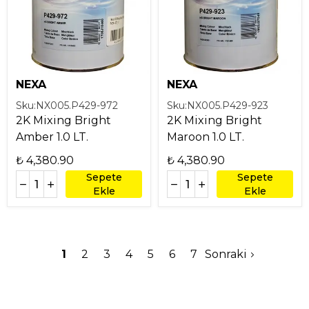
NEXA
NEXA
Sku:
NX005.P429-972
Sku:
NX005.P429-923
2K Mixing Bright
2K Mixing Bright
Amber 1.0 LT.
Maroon 1.0 LT.
₺ 4,380.90
₺ 4,380.90
Sepete
Sepete
Ekle
Ekle
1
2
3
4
5
6
7
Sonraki