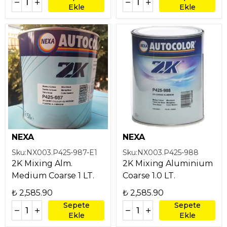
Ekle
Ekle
NEXA
NEXA
Sku:
NX003.P425-987-E1
Sku:
NX003.P425-988
2K Mixing Alm.
2K Mixing Aluminium
Medium Coarse 1 LT.
Coarse 1.0 LT.
₺ 2,585.90
₺ 2,585.90
Sepete
Sepete
Ekle
Ekle