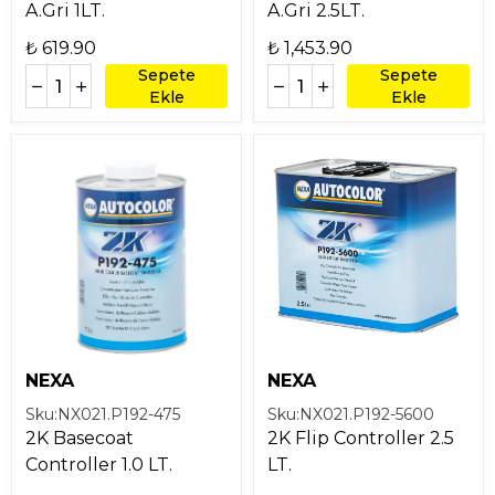
A.Gri 1LT.
A.Gri 2.5LT.
₺ 619.90
₺ 1,453.90
Sepete
Sepete
Ekle
Ekle
NEXA
NEXA
Sku:
NX021.P192-475
Sku:
NX021.P192-5600
2K Basecoat
2K Flip Controller 2.5
Controller 1.0 LT.
LT.