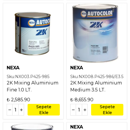
NEXA
NEXA
Sku:
NX003.P425-985
Sku:
NX008.P425-986/E3.5
2K Mixing Aluminium
2K Mixing Aluminium
Fine 1.0 LT.
Medium 3.5 LT.
₺ 2,585.90
₺ 8,655.90
Sepete
Sepete
Ekle
Ekle
NEXA