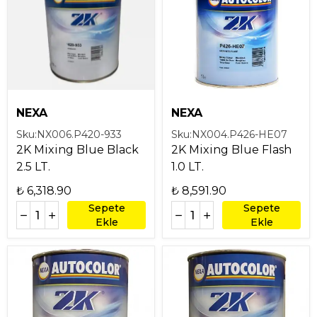
NEXA
NEXA
Sku:
NX006.P420-933
Sku:
NX004.P426-HE07
2K Mixing Blue Black
2K Mixing Blue Flash
2.5 LT.
1.0 LT.
₺ 6,318.90
₺ 8,591.90
Sepete
Sepete
Ekle
Ekle