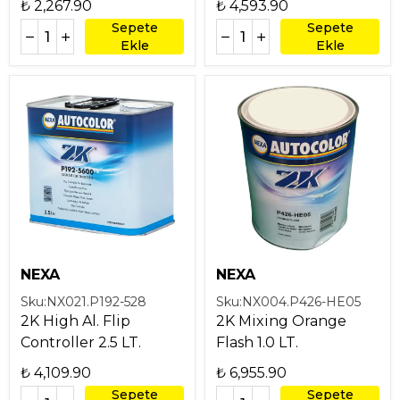
₺ 2,267.90
₺ 4,593.90
Sepete
Sepete
Ekle
Ekle
NEXA
NEXA
Sku:
NX021.P192-528
Sku:
NX004.P426-HE05
2K High Al. Flip
2K Mixing Orange
Controller 2.5 LT.
Flash 1.0 LT.
₺ 4,109.90
₺ 6,955.90
Sepete
Sepete