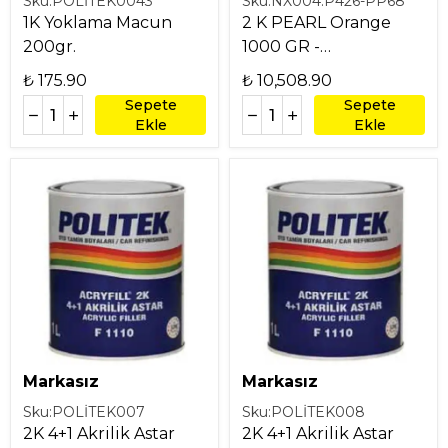
Sku:
POLİTEK0043
Sku:
NX004.P426-PP68
1K Yoklama Macun
2 K PEARL Orange
200gr.
1000 GR -
0.33LT/0.337KG
₺ 175.90
₺ 10,508.90
Sepete
Sepete
Ekle
Ekle
Markasız
Markasız
Sku:
POLİTEK007
Sku:
POLİTEK008
2K 4+1 Akrilik Astar
2K 4+1 Akrilik Astar