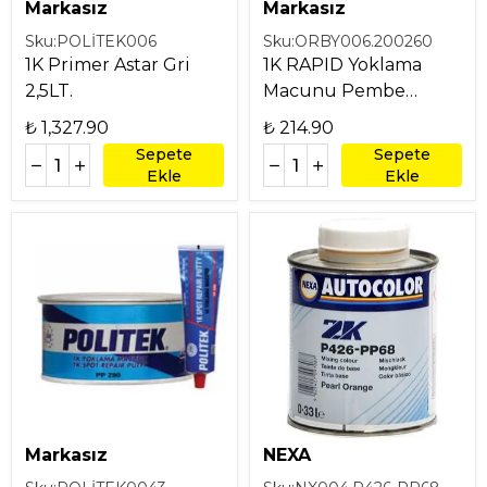
Markasız
Markasız
Sku:
POLİTEK006
Sku:
ORBY006.200260
1K Primer Astar Gri
1K RAPID Yoklama
2,5LT.
Macunu Pembe
0.5KG.
₺ 1,327.90
₺ 214.90
Sepete
Sepete
Ekle
Ekle
Markasız
NEXA