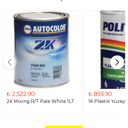
₺ 2,522.90
₺ 893.90
2K Mixing R/T Pale White 1LT.
1K Plastik Yüzey A