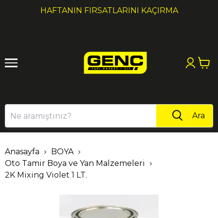
1
2
HAFTANIN FIRSATLARINI KAÇIRMA
Ara
Anasayfa
BOYA
Oto Tamir Boya ve Yan Malzemeleri
2K Mixing Violet 1 LT.