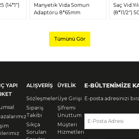
5 (14*1")
Manyetik Vida Somun
Saç Vid.Yı
Adaptörü 8*65mm
(8*11/2") 
Tümünü Gör
E-BÜLTENİMİZE 
Ç YAPI
ALIŞVERİŞ
ÜYELİK
RKET
Sözleşmeler
Üye Girişi
E-posta adresinizi bır
umsal
Sipariş
Şİfremi
Takibi
Unuttum
azalarımız
E-Posta Adresi
Sıkça
Müşteri
işim
Sorulan
Hizmetleri
ilerimiz