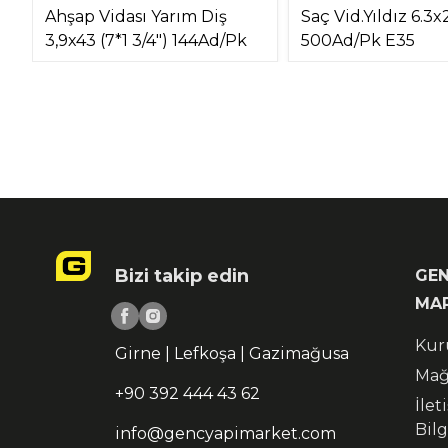
Ahşap Vidası Yarım Diş
Saç Vid.Yıldız 6.3x2
3,9x43 (7*1 3/4") 144Ad/Pk
500Ad/Pk E35
Bizi takip edin
GEN
MA
Kur
Girne | Lefkoşa | Gazimağusa
Mağ
+90 392 444 43 62
İlet
Bilg
info@gencyapimarket.com