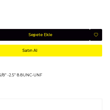
Mobilya
Sepete Ekle
Nisan 2026
Satın Al
3/8" -2.5" 8.8UNC-UNF