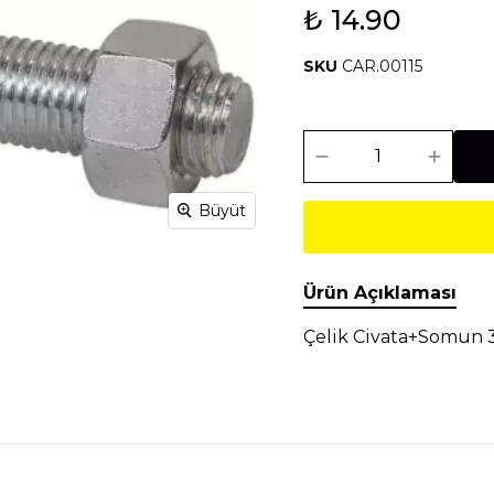
₺ 14.90
Isıtma Soğutma
Makineler
SKU
CAR.00115
Temel İnşaat
Tesisat
Malzemeleri
Malzemeleri
Büyüt
Ürün Açıklaması
Çelik Civata+Somun 