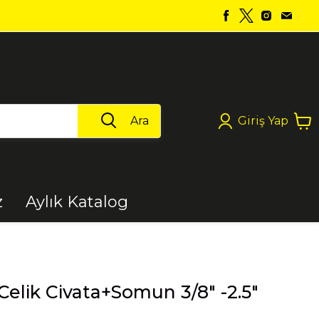
Ara
Giriş Yap
z
Aylık Katalog
Boya
elik Civata+Somun 3/8" -2.5"
Elektrikli Aletler