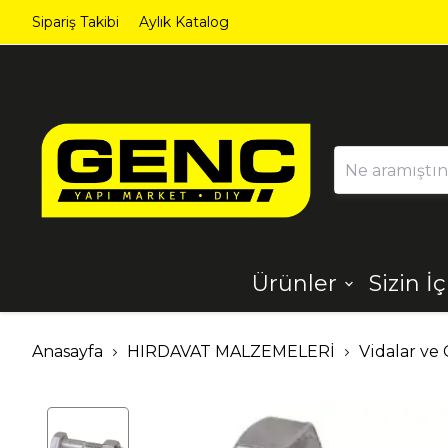
Sipariş Takibi
Aylık Katalog
Ürünler
Sizin İ
Ahşap
Aydınlatma
Anasayfa
HIRDAVAT MALZEMELERİ
Vidalar ve 
Dekorasyon
Demir Çelik
Ürünleri