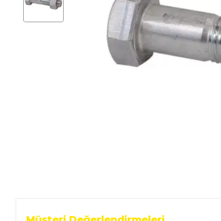
Ev Gereçleri
Hırdavat
Malzemeleri
Oto Aksesuar
Seramik
Yeni Ürün
Müşteri Değerlendirmeleri