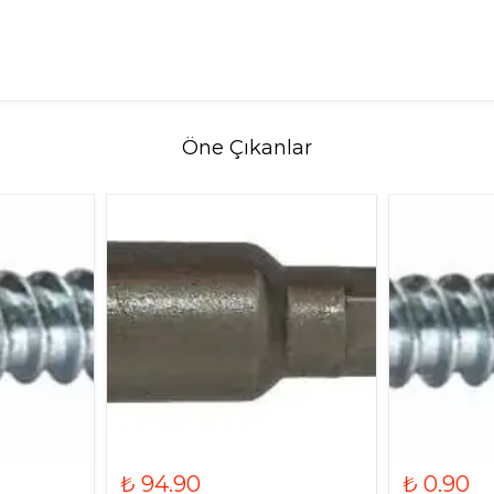
Öne Çıkanlar
₺ 94.90
₺ 0.90