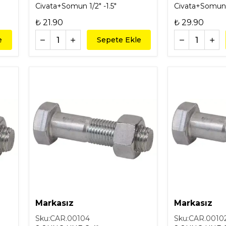
Civata+Somun 1/2" -1.5"
Civata+Somun 1
₺ 21.90
₺ 29.90
e
Sepete Ekle
Markasız
Markasız
Sku:
CAR.00104
Sku:
CAR.0010