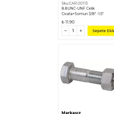
Sku:
CAR.00113
8.8UNC-UNF Celik
Civata+Somun 3/8" -1.5"
₺ 11.90
Sepete Ekl
Markasız