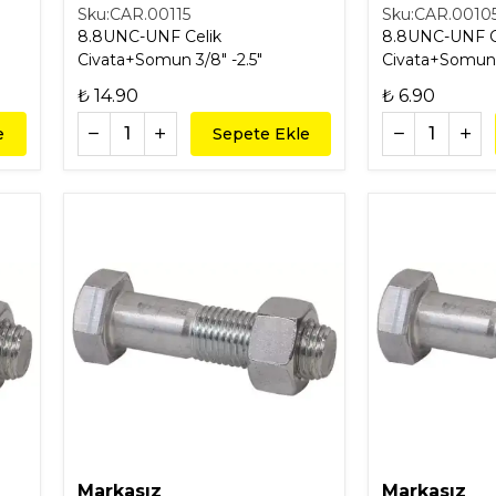
Sku:
CAR.00115
Sku:
CAR.0010
8.8UNC-UNF Celik
8.8UNC-UNF C
Civata+Somun 3/8" -2.5"
₺ 14.90
₺ 6.90
e
Sepete Ekle
Markasız
Markasız