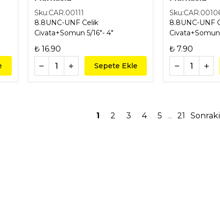
Sku:
CAR.00111
Sku:
CAR.0010
8.8UNC-UNF Celik
8.8UNC-UNF C
Civata+Somun 5/16"- 4"
Civata+Somun 5
₺ 16.90
₺ 7.90
e
Sepete Ekle
1
2
3
4
5
21
Sonrak