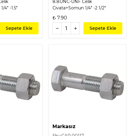
elik
8.8UNC-UNF Celik
/4" -1.5"
Civata+Somun 1/4" -2 1/2"
₺ 7.90
Sepete Ekle
Sepete Ekle
Markasız
6
Sku:
CAR.00117