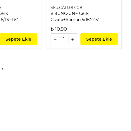
6
Sku:
CAR.00108
elik
8.8UNC-UNF Celik
/16"-1.5"
Civata+Somun 5/16"-2.5"
₺ 10.90
Sepete Ekle
Sepete Ekle
i