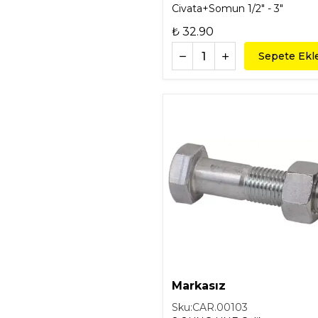
Civata+Somun 1/2" - 3"
₺ 32.90
Sepete Ekl
Markasız
Sku:
CAR.00103