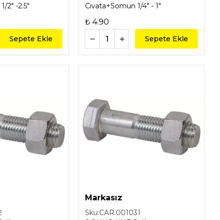
/2" -2.5"
Civata+Somun 1/4" - 1"
₺ 4.90
Sepete Ekle
Sepete Ekle
Markasız
2
Sku:
CAR.001031