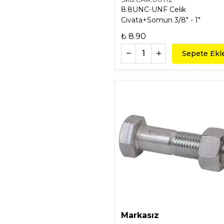
8.8UNC-UNF Celik
Civata+Somun 3/8" - 1"
₺ 8.90
Sepete Ekl
Markasız