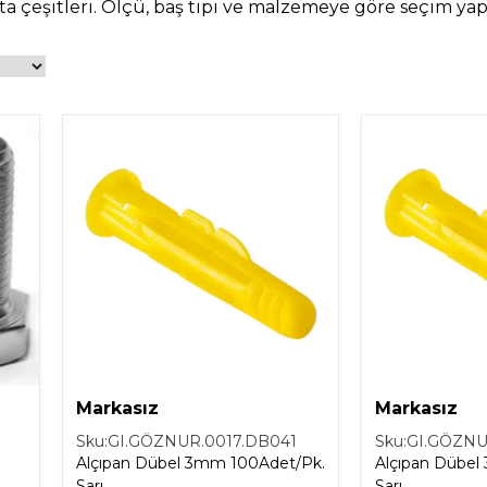
ata çeşitleri. Ölçü, baş tipi ve malzemeye göre seçim yap
Isıtma Soğutma
Makineler
Temel İnşaat
Tesisat
Malzemeleri
Malzemeleri
Markasız
Markasız
Sku:
GI.GÖZNUR.0017.DB041
Sku:
GI.GÖZNU
Alçıpan Dübel 3mm 100Adet/Pk.
Alçıpan Dübel 3mm 25
Sarı
Sarı