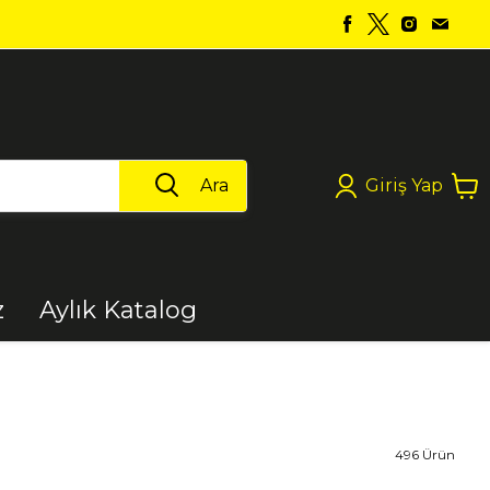
Ara
Giriş Yap
z
Aylık Katalog
Boya
Elektrikli Aletler
496
Ürün