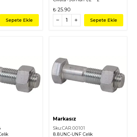
₺ 25.90
Sepete Ekle
Sepete Ekle
Markasız
4
Sku:
CAR.00101
elik
8.8UNC-UNF Celik