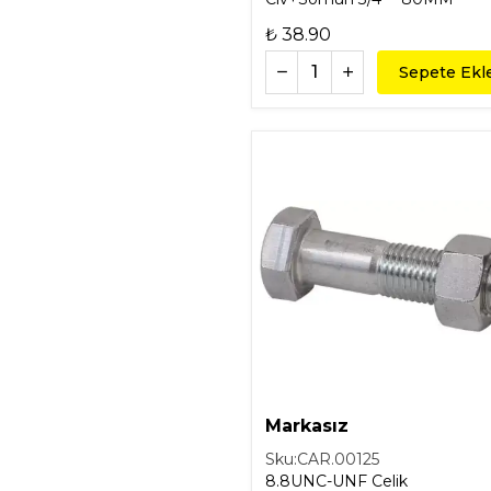
₺ 38.90
Sepete Ekl
Markasız
Sku:
CAR.00125
8.8UNC-UNF Celik