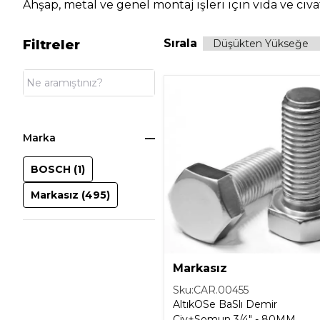
Ahşap, metal ve genel montaj işleri için vida ve cıv
Ev Gereçleri
Hırdavat
Sırala
Filtreler
Malzemeleri
Oto Aksesuar
Seramik
Marka
Yeni Ürün
BOSCH
(
1
)
Markasız
(
495
)
Markasız
Sku:
CAR.00455
AltıkOSe BaSlı Demir
Civ+Somun 3/4" - 80MM