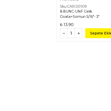
Sku:
CAR.00109
8.8UNC-UNF Celik
Civata+Somun 5/16"- 3"
₺ 13.90
Sepete Ekl