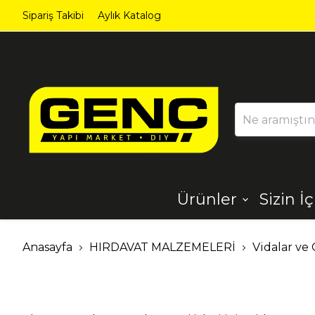
Sipariş Takibi
Aylık Katalog
Ürünler
Sizin İ
Ahşap
Aydınlatma
Anasayfa
HIRDAVAT MALZEMELERİ
Vidalar ve 
Dekorasyon
Demir Çelik
Ürünleri