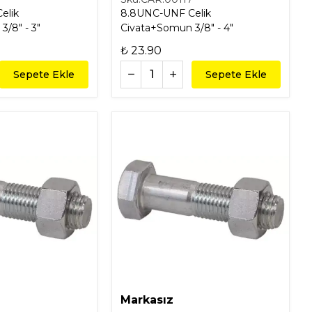
elik
8.8UNC-UNF Celik
Civata+Somun 3/8" - 3"
Civata+Somun 3/8" - 4"
₺ 23.90
Sepete Ekle
Sepete Ekle
Markasız