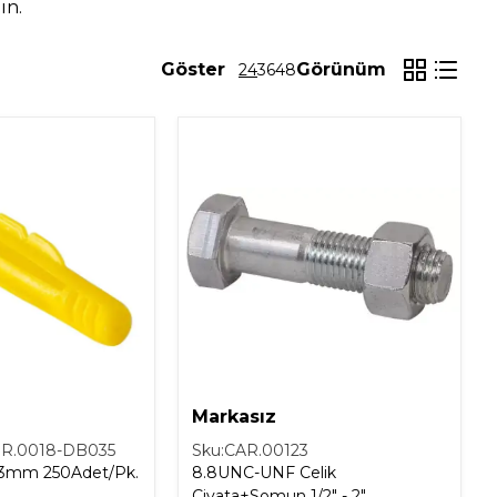
ın.
Mobilya
Göster
Görünüm
24
36
48
Nisan 2026
Markasız
R.0018-DB035
Sku:
CAR.00123
0Adet/Pk.
8.8UNC-UNF Celik
Civata+Somun 1/2" - 2"