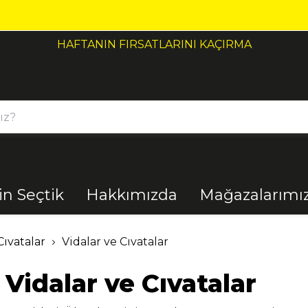
HAFTANIN FIRSATLARINI KAÇIRMA
çin Seçtik
Hakkımızda
Mağazalarımı
Bahçe
Banyo
Cıvatalar
Vidalar ve Cıvatalar
Vidalar ve Cıvatalar
El Aletleri
Elektrik
Malzemeleri