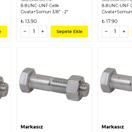
8.8UNC-UNF Celik
8.8UNC-UNF C
Civata+Somun 3/8" - 2"
₺ 13.90
₺ 17.90
e
Sepete Ekle
Markasız
Markasız