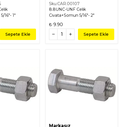
5
Sku:
CAR.00107
elik
8.8UNC-UNF Celik
Civata+Somun 5/16"- 1"
Civata+Somun 5/16"- 2"
₺ 9.90
Sepete Ekle
Sepete Ekle
Markasız