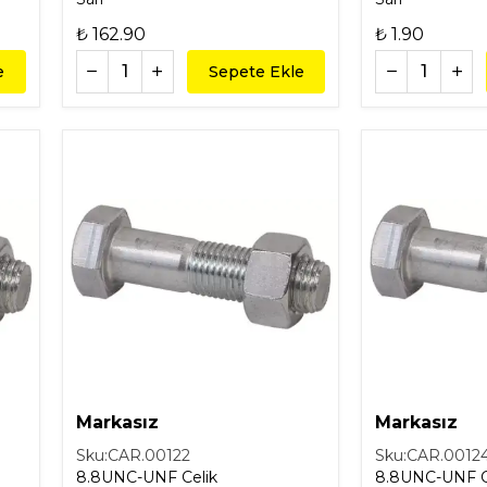
₺ 162.90
₺ 1.90
e
Sepete Ekle
Markasız
Markasız
Sku:
CAR.00122
Sku:
CAR.0012
8.8UNC-UNF Celik
8.8UNC-UNF C