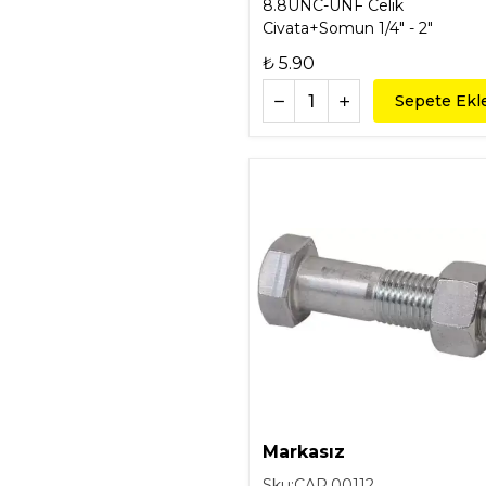
8.8UNC-UNF Celik
Civata+Somun 1/4" - 2"
₺ 5.90
Sepete Ekl
Markasız
Sku:
CAR.00112