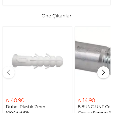
Öne Çıkanlar
₺ 40.90
₺ 14.90
Dübel Plastik 7mm
8.8UNC-UNF Cel
100Adet/Pk.
Civata+Somun 3/8