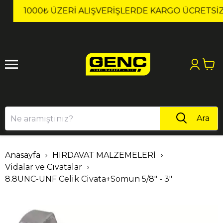
1
2
1000₺ ÜZERI ALIŞVERIŞLERDE KARGO ÜCRETSİZ!
Ara
Anasayfa
HIRDAVAT MALZEMELERİ
Vidalar ve Cıvatalar
8.8UNC-UNF Celik Civata+Somun 5/8" - 3"