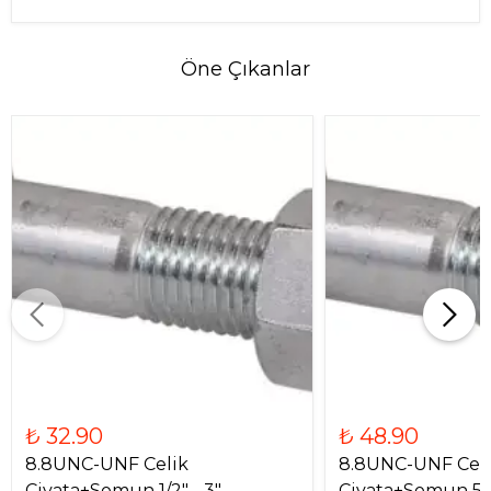
Öne Çıkanlar
₺ 32.90
₺ 48.90
8.8UNC-UNF Celik
8.8UNC-UNF Cel
Civata+Somun 1/2" - 3"
Civata+Somun 5/8