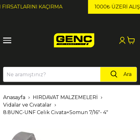
1
2
1000₺ ÜZERI ALIŞVERIŞLERDE KARGO ÜCRETSİZ!
Ara
Anasayfa
HIRDAVAT MALZEMELERİ
Vidalar ve Cıvatalar
8.8UNC-UNF Celik Civata+Somun 7/16"- 4"