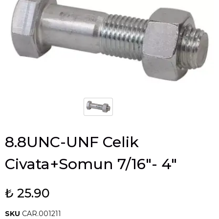
8.8UNC-UNF Celik
Civata+Somun 7/16"- 4"
₺ 25.90
SKU
CAR.001211