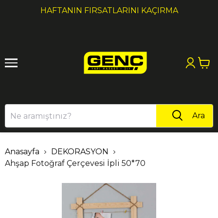
1
2
HAFTANIN FIRSATLARINI KAÇIRMA
Ara
Anasayfa
DEKORASYON
Ahşap Fotoğraf Çerçevesi İpli 50*70