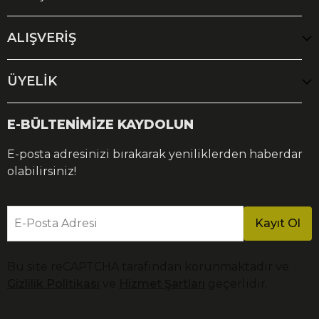
ALIŞVERİŞ
ÜYELİK
E-BÜLTENİMİZE KAYDOLUN
E-posta adresinizi bırakarak yeniliklerden haberdar
olabilirsiniz!
E-Posta Adresi
Kayıt Ol
Bu site reCAPTCHA tarafından korunmaktadır ve
Gizlilik Politikası
ve
Hizmet Şartları
geçerlidir.