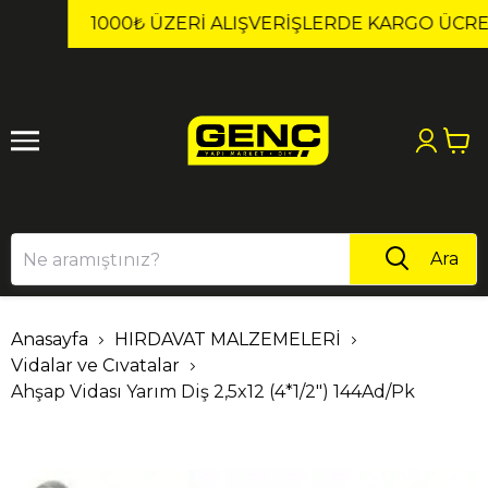
1
2
1000₺ ÜZERI ALIŞVERIŞLERDE KARGO ÜCRETSİZ!
Ara
Anasayfa
HIRDAVAT MALZEMELERİ
Vidalar ve Cıvatalar
Ahşap Vidası Yarım Diş 2,5x12 (4*1/2") 144Ad/Pk