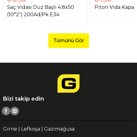
Saç Vidası Düz Başlı 4.8x50
Piton Vida Kapalı
(10*2") 200Ad/Pk E34
Tümünü Gör
Bizi takip edin
Girne | Lefkoşa | Gazimağusa