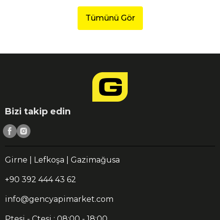
Tümünü Gör
Bizi takip edin
Girne | Lefkoşa | Gazimağusa
+90 392 444 43 62
info@gencyapimarket.com
Ptesi - Ctesi : 08:00 - 18:00