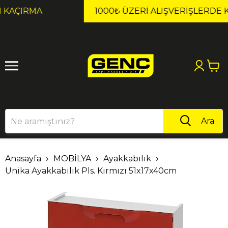
1
2
1000₺ ÜZERI ALIŞVERIŞLERDE KARGO ÜCRETSİZ!
Ara
Anasayfa
MOBİLYA
Ayakkabılık
Unika Ayakkabılık Pls. Kırmızı 51x17x40cm