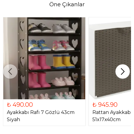
Öne Çıkanlar
₺ 490.00
₺ 945.90
Ayakkabı Rafı 7 Gözlü 43cm
Rattan Ayakkabıl
Siyah
51x17x40cm