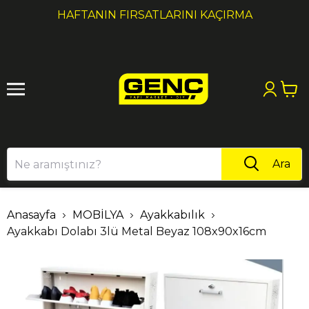
1
2
1000₺ ÜZERI ALIŞVERIŞLERDE KARGO ÜCRETSİZ
Ara
Anasayfa
MOBİLYA
Ayakkabılık
Ayakkabı Dolabı 3lü Metal Beyaz 108x90x16cm