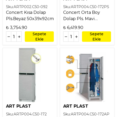
Sku:
ARTP002.C50-092
Sku:
ARTP004.C50-172PS
Concert Kısa Dolap
Concert Orta Boy
Pls.Beyaz 50x39x92cm
Dolap Pls. Mavi
50x39x172cm
₺ 3,754.90
₺ 6,419.90
Sepete
Sepete
Ekle
Ekle
ART PLAST
ART PLAST
Sku:
ARTP004.C50-172
Sku:
ARTP004.C50-172AP