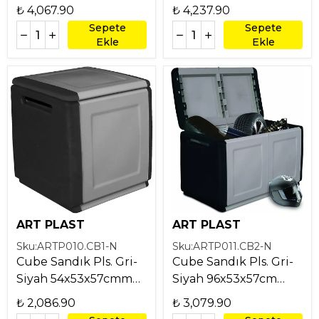
96x53x57cm 230Lt
330Lt
₺ 4,067.90
₺ 4,237.90
Sepete
Sepete
Ekle
Ekle
ART PLAST
ART PLAST
Sku:
ARTP010.CB1-N
Sku:
ARTP011.CB2-N
Cube Sandık Pls. Gri-
Cube Sandık Pls. Gri-
Siyah 54x53x57cmm
Siyah 96x53x57cm
130Lt
230Lt
₺ 2,086.90
₺ 3,079.90