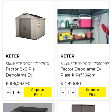
KETER
KETER
Sku:
KETER004.17197916
Sku:
KETERYP001.17360997
Factor 8x8 Pls.
Factor Depolama Evi
Depolama Evi
Plastik Raf 164cm
250*253*245 Kahve
Siyah
₺ 106,093.90
₺ 4,826.90
Sepete
Sepete
Ekle
Ekle