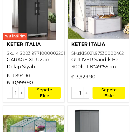
%8 İndirim
KETER ITALIA
KETER ITALIA
Sku:
KIS003.9771000002201
Sku:
KIS021.97530000462
GARAGE XL Uzun
GULIVER Sandık Bej
Dolap Siyah
300lt. 118*49*55cm
89x54x188 cm
₺ 11,894.90
₺ 3,929.90
₺ 10,999.90
Sepete
Sepete
Ekle
Ekle