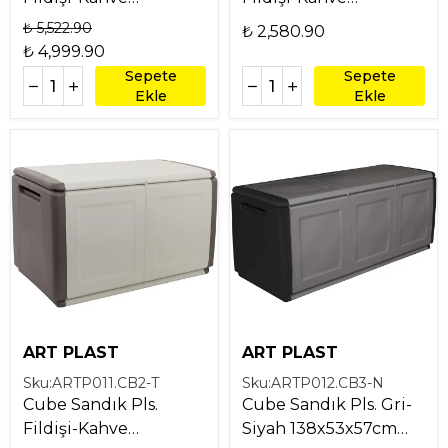
138x53x57cm 330Lt
54x53x57cm 130Lt
₺ 5,522.90
₺ 2,580.90
₺ 4,999.90
Sepete
Sepete
Ekle
Ekle
ART PLAST
ART PLAST
Sku:
ARTP011.CB2-T
Sku:
ARTP012.CB3-N
Cube Sandık Pls.
Cube Sandık Pls. Gri-
Fildişi-Kahve
Siyah 138x53x57cm