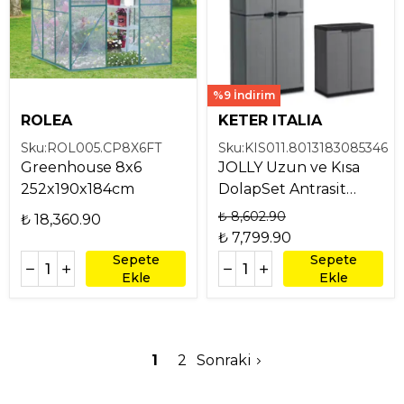
%9 İndirim
ROLEA
KETER ITALIA
Sku:
ROL005.CP8X6FT
Sku:
KIS011.8013183085346
Greenhouse 8x6
JOLLY Uzun ve Kısa
252x190x184cm
DolapSet Antrasit
68*39*166 -68
₺ 8,602.90
₺ 18,360.90
₺ 7,799.90
Sepete
Sepete
Ekle
Ekle
1
2
Sonraki