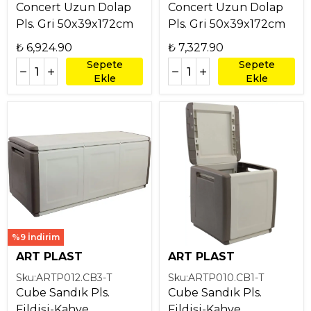
Concert Uzun Dolap
Concert Uzun Dolap
Pls. Gri 50x39x172cm
Pls. Gri 50x39x172cm
₺ 6,924.90
₺ 7,327.90
Sepete
Sepete
Ekle
Ekle
%9 İndirim
ART PLAST
ART PLAST
Sku:
ARTP012.CB3-T
Sku:
ARTP010.CB1-T
Cube Sandık Pls.
Cube Sandık Pls.
Fildişi-Kahve
Fildişi-Kahve