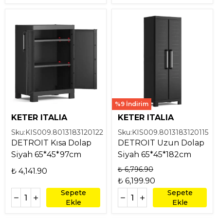
%9 İndirim
KETER ITALIA
KETER ITALIA
Sku:
KIS009.8013183120122
Sku:
KIS009.8013183120115
DETROIT Kısa Dolap
DETROIT Uzun Dolap
Siyah 65*45*97cm
Siyah 65*45*182cm
₺ 6,796.90
₺ 4,141.90
₺ 6,199.90
Sepete
Sepete
Ekle
Ekle