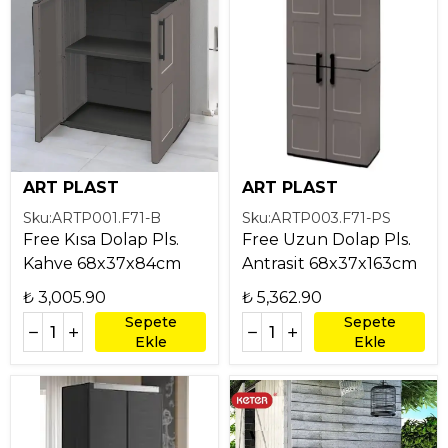
ART PLAST
ART PLAST
Sku:
ARTP001.F71-B
Sku:
ARTP003.F71-PS
Free Kısa Dolap Pls.
Free Uzun Dolap Pls.
Kahve 68x37x84cm
Antrasit 68x37x163cm
₺ 3,005.90
₺ 5,362.90
Sepete
Sepete
Ekle
Ekle