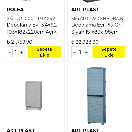
ROLEA
ART PLAST
Sku:
ROL000.PP3.4X6.2
Sku:
ARTP220.SHEDBA.N
Depolama Evi 3.4x6.2
Depolama Evi Pls. Gri
103x182x220cm Açık
Siyah 151x83x198cm
Gri
₺ 21,759.90
₺ 22,928.90
Sepete
Sepete
Ekle
Ekle
ART PLAST
ART PLAST