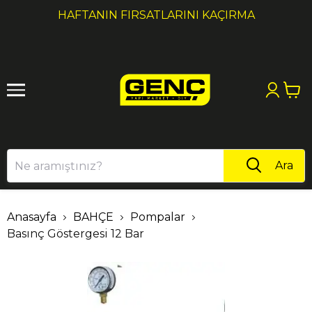
1
2
HAFTANIN FIRSATLARINI KAÇIRMA
Ara
Anasayfa
BAHÇE
Pompalar
Basınç Göstergesi 12 Bar