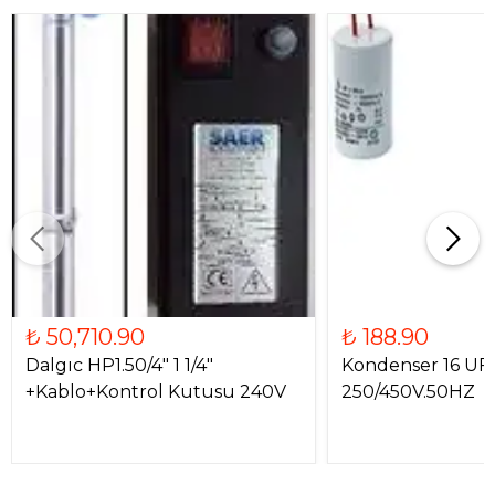
₺ 50,710.90
₺ 188.90
Dalgıc HP1.50/4" 1 1/4"
Kondenser 16 UF
+Kablo+Kontrol Kutusu 240V
250/450V.50HZ