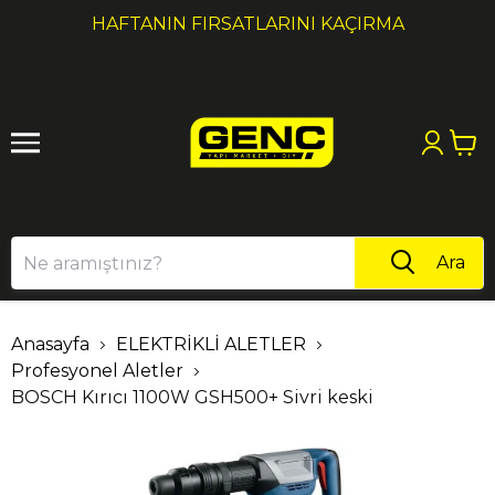
1
2
HAFTANIN FIRSATLARINI KAÇIRMA
Ara
Anasayfa
ELEKTRİKLİ ALETLER
Profesyonel Aletler
BOSCH Kırıcı 1100W GSH500+ Sivri keski