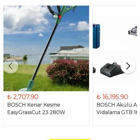
₺ 2,707.90
₺ 16,195.90
BOSCH Kenar Kesme
BOSCH Akülü Al
EasyGrassCut 23 280W
Vidalama GTB 185