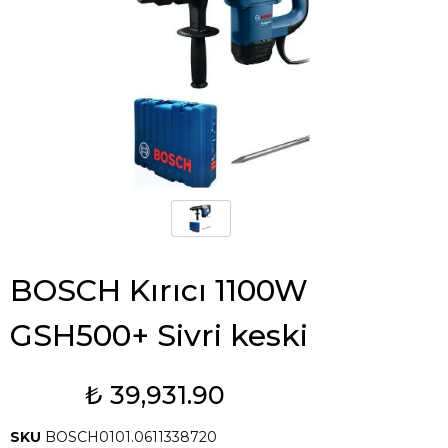
BOSCH Kırıcı 1100W
GSH500+ Sivri keski
₺ 39,931.90
Tükendi
SKU
BOSCH0101.0611338720