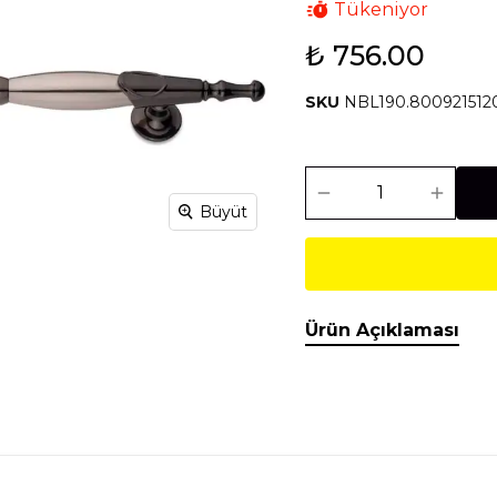
Tükeniyor
₺ 756.00
Isıtma Soğutma
Makineler
SKU
NBL190.800921512
Temel İnşaat
Tesisat
Malzemeleri
Malzemeleri
Büyüt
Ürün Açıklaması