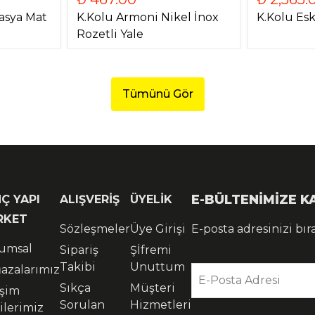
asya Mat
K.Kolu Armoni Nikel İnox
K.Kolu Esk
Rozetli Yale
Tümünü Gör
E-BÜLTENİMİZE 
Ç YAPI
ALIŞVERİŞ
ÜYELİK
RKET
Sözleşmeler
Üye Girişi
E-posta adresinizi bır
umsal
Sipariş
Şİfremi
Takibi
Unuttum
azalarımız
E-Posta Adresi
Sıkça
Müşteri
işim
Sorulan
Hizmetleri
ilerimiz