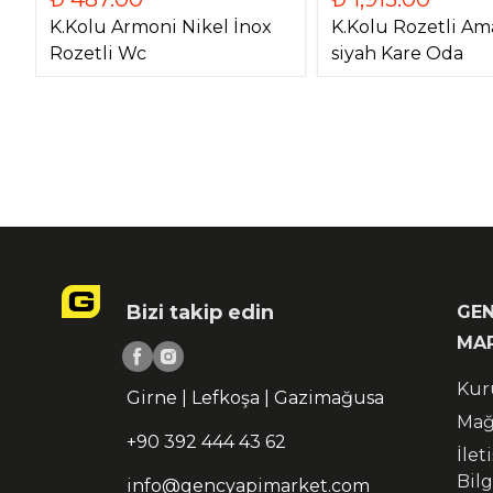
K.Kolu Armoni Nikel İnox
K.Kolu Rozetli Am
Rozetli Wc
siyah Kare Oda
Bizi takip edin
GEN
MA
Kur
Girne | Lefkoşa | Gazimağusa
Mağ
+90 392 444 43 62
İlet
Bilg
info@gencyapimarket.com