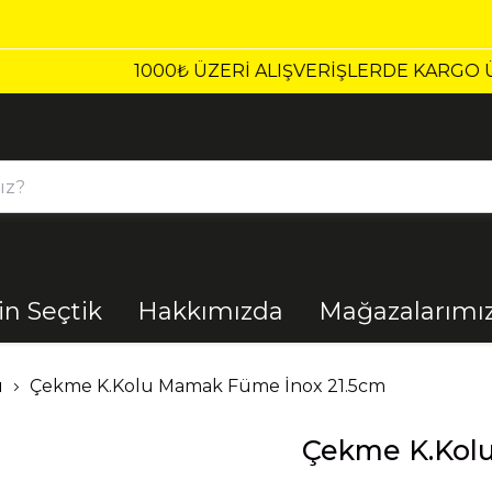
1000₺ ÜZERI ALIŞVERIŞLERDE KARGO ÜCRETSİZ!
çin Seçtik
Hakkımızda
Mağazalarımı
Bahçe
Banyo
ı
Çekme K.Kolu Mamak Füme İnox 21.5cm
Çekme K.Kol
El Aletleri
Elektrik
Malzemeleri