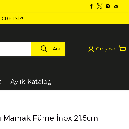
Ara
Giriş Yap
z
Aylık Katalog
Boya
u Mamak Füme İnox 21.5cm
Elektrikli Aletler