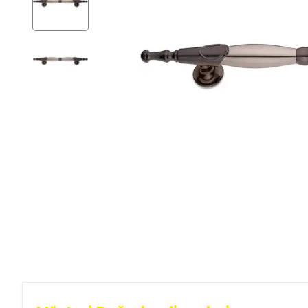
Ev Gereçleri
Hırdavat
Malzemeleri
Oto Aksesuar
Seramik
Yeni Ürün