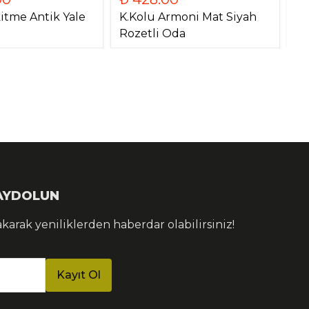
itme Antik Yale
K.Kolu Armoni Mat Siyah
K.
Rozetli Oda
Ay
KAYDOLUN
akarak yeniliklerden haberdar olabilirsiniz!
Kayıt Ol