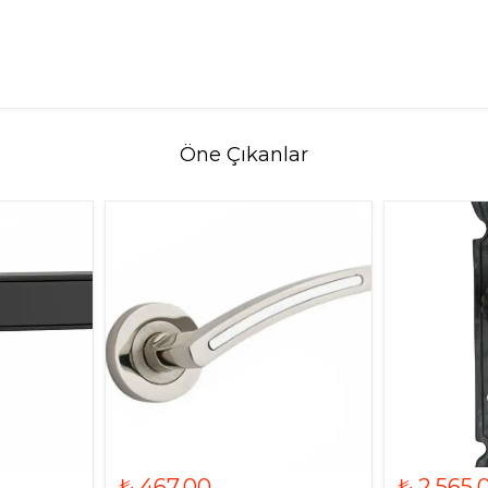
Öne Çıkanlar
₺ 467.00
₺ 2,565.