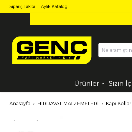
Sipariş Takibi
Aylık Katalog
Ürünler
Sizin İ
Ahşap
Aydınlatma
Anasayfa
HIRDAVAT MALZEMELERİ
Kapı Kollar
Dekorasyon
Demir Çelik
Ürünleri