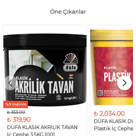
Öne Çıkanlar
%9 İndirim
₺ 353.00
₺ 2,034.00
₺ 319.90
DÜFA KLASİK D
DÜFA KLASİK AKRİLİK TAVAN
Plastik İç Cephe 
İç Cephe 3.5KG.1001