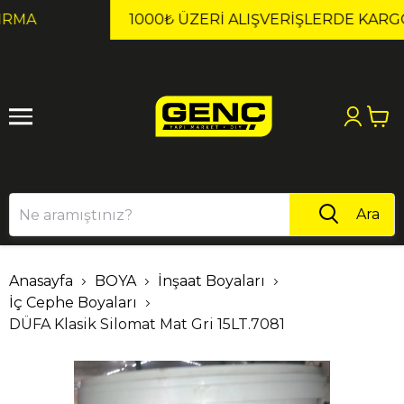
1
2
1000₺ ÜZERI ALIŞVERIŞLERDE KARGO ÜCRETSİZ!
Ara
Anasayfa
BOYA
İnşaat Boyaları
İç Cephe Boyaları
DÜFA Klasik Silomat Mat Gri 15LT.7081