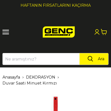
1
2
HAFTANIN FIRSATLARINI KAÇIRMA
Ara
Anasayfa
DEKORASYON
Duvar Saati Minuet Kırmızı