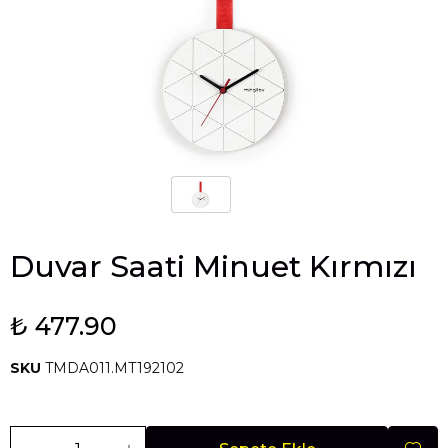
Duvar Saati Minuet Kırmızı
₺ 477.90
SKU
TMDA011.MT192102