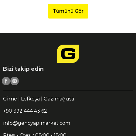
Tümünü Gör
Bizi takip edin
Girne | Lefkoşa | Gazimağusa
+90 392 444 43 62
info@gencyapimarket.com
Ptesi - Ctesi : 08:00 - 18:00