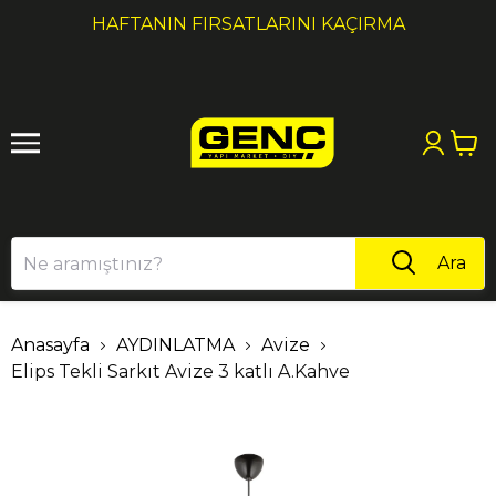
1
2
HAFTANIN FIRSATLARINI KAÇIRMA
Ara
Anasayfa
AYDINLATMA
Avize
Elips Tekli Sarkıt Avize 3 katlı A.Kahve