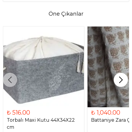
Öne Çıkanlar
₺ 516.00
₺ 1,040.00
Torbalı Maxi Kutu 44X34X22
Battaniye Zara Çif
cm