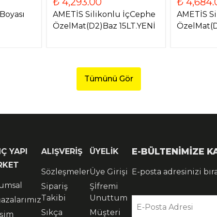
₺ 4,293.00
₺ 4,684.
Boyası
AMETİS Silikonlu İçCephe
AMETİS Si
ÖzelMat(D2)Baz 15LT.YENİ
ÖzelMat(D
Tümünü Gör
E-BÜLTENİMİZE 
Ç YAPI
ALIŞVERİŞ
ÜYELİK
RKET
Sözleşmeler
Üye Girişi
E-posta adresinizi bır
umsal
Sipariş
Şİfremi
Takibi
Unuttum
azalarımız
E-Posta Adresi
Sıkça
Müşteri
işim