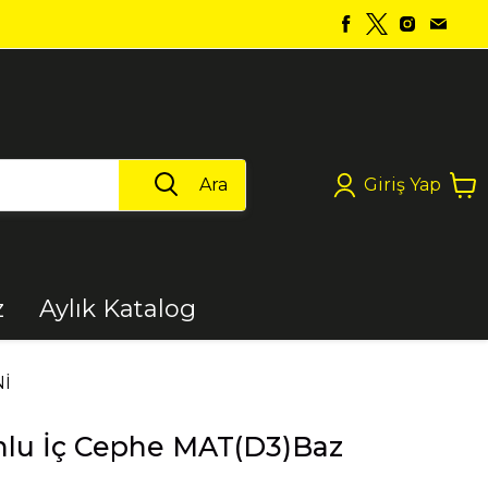
Ara
Giriş Yap
z
Aylık Katalog
Boya
Nİ
onlu İç Cephe MAT(D3)Baz
Elektrikli Aletler