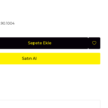
Mobilya
90.1004
Nisan 2026
Sepete Ekle
Satın Al