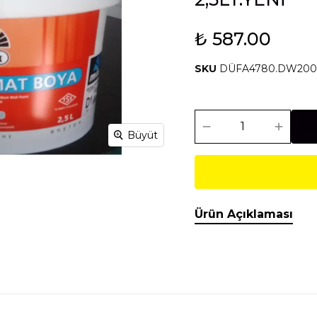
₺ 587.00
Isıtma Soğutma
Makineler
SKU
DÜFA4780.DW200.
Temel İnşaat
Tesisat
Malzemeleri
Malzemeleri
Büyüt
Ürün Açıklaması