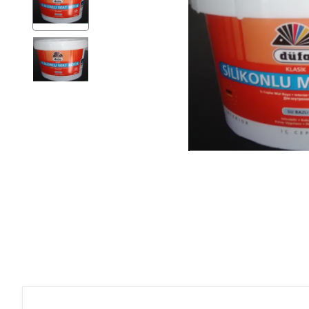
Ev Gereçleri
Hırdavat
Malzemeleri
Oto Aksesuar
Seramik
Yeni Ürün