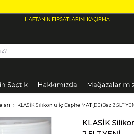
HAFTANIN FIRSATLARINI KAÇIRMA
çin Seçtik
Hakkımızda
Mağazalarımı
Bahçe
Banyo
aları
KLASİK Silikonlu İç Cephe MAT(D3)Baz 2,5LT.YE
KLASİK Silik
El Aletleri
Elektrik
Malzemeleri
2,5LT.YENİ