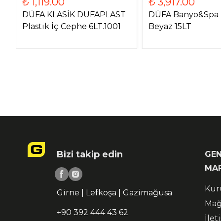
₺ 1,119.00
₺ 3,917.00
DÜFA KLASİK DÜFAPLAST
DÜFA Banyo&Spa 
Plastik İç Cephe 6LT.1001
Beyaz 15LT
Bizi takip edin
GEN
MA
Kur
Girne | Lefkoşa | Gazimağusa
Mağ
+90 392 444 43 62
İlet