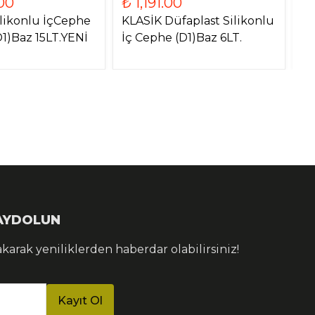
00
₺ 1,191.00
₺
likonlu İçCephe
KLASİK Düfaplast Silikonlu
AM
1)Baz 15LT.YENİ
İç Cephe (D1)Baz 6LT.
Öz
KAYDOLUN
akarak yeniliklerden haberdar olabilirsiniz!
Kayıt Ol