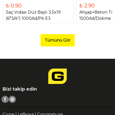
₺ 0.90
₺ 2.90
Saç Vidası Düz Başlı 3.5x19
Ahşap+Beton Tir
(6*3/4") 1000Ad/Pk E3
1500Ad/Dökme T
Tümünü Gör
Bizi takip edin
Girne | Lefkoşa | Gazimağusa