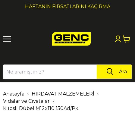
1
2
HAFTANIN FIRSATLARINI KAÇIRMA
Ara
Anasayfa
HIRDAVAT MALZEMELERİ
Vidalar ve Cıvatalar
Klipsli Dübel M12x110 150Ad/Pk.