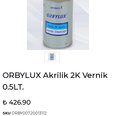
ORBYLUX Akrilik 2K Vernik
0.5LT.
₺ 426.90
SKU
ORBY007.20013112