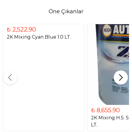
Öne Çıkanlar
₺ 2,522.90
2K Mixing Cyan Blue 1.0 LT.
₺ 8,655.90
2K Mixing H.S. St
LT.