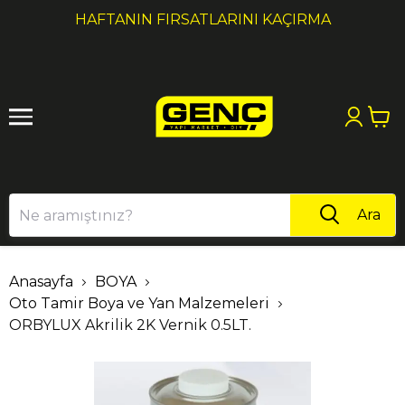
1
2
HAFTANIN FIRSATLARINI KAÇIRMA
Ara
Anasayfa
BOYA
Oto Tamir Boya ve Yan Malzemeleri
ORBYLUX Akrilik 2K Vernik 0.5LT.