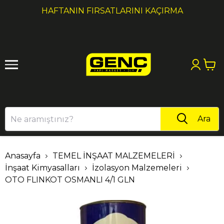
1
2
HAFTANIN FIRSATLARINI KAÇIRMA
Ara
Anasayfa
TEMEL İNŞAAT MALZEMELERİ
İnşaat Kimyasalları
İzolasyon Malzemeleri
OTO FLINKOT OSMANLI 4/1 GLN