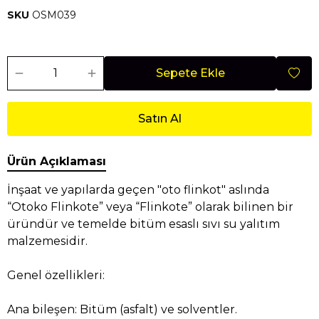
SKU
OSM039
Sepete Ekle
Satın Al
Ürün Açıklaması
İnşaat ve yapılarda geçen "oto flinkot" aslında
“Otoko Flinkote” veya “Flinkote” olarak bilinen bir
üründür ve temelde bitüm esaslı sıvı su yalıtım
malzemesidir.
Genel özellikleri:
Ana bileşen: Bitüm (asfalt) ve solventler.