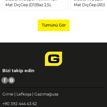
Mat DıçCep.(D1)Baz 2,5L
Mat DıçCep.(A1)B
Tümünü Gör
Bizi takip edin
Girne | Lefkoşa | Gazimağusa
+90 392 444 43 62