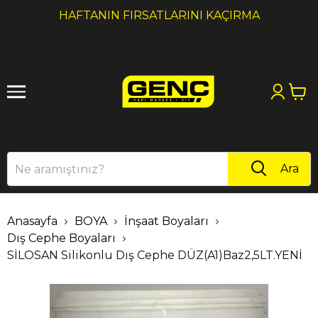
1
2
HAFTANIN FIRSATLARINI KAÇIRMA
Ara
Anasayfa
BOYA
İnşaat Boyaları
Dış Cephe Boyaları
SİLOSAN Silikonlu Dış Cephe DÜZ(A1)Baz2,5LT.YENİ