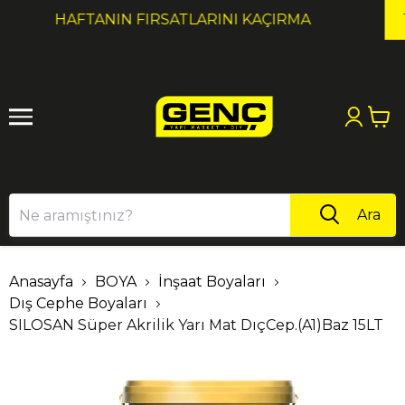
1
2
1000₺ ÜZERI ALIŞVERIŞLERDE KARGO ÜCRETSİZ!
Ara
Anasayfa
BOYA
İnşaat Boyaları
Dış Cephe Boyaları
SILOSAN Süper Akrilik Yarı Mat DıçCep.(A1)Baz 15LT