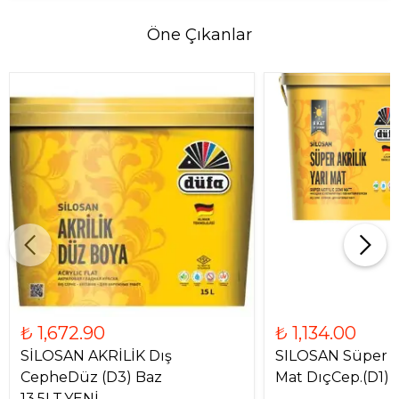
Öne Çıkanlar
₺ 1,672.90
₺ 1,134.00
SİLOSAN AKRİLİK Dış
SILOSAN Süper Ak
CepheDüz (D3) Baz
Mat DıçCep.(D1)B
13,5LT.YENİ