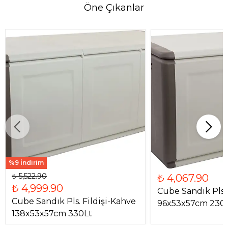
Öne Çıkanlar
%9 İndirim
₺ 5,522.90
₺ 4,067.90
₺ 4,999.90
Cube Sandık Pls. 
Cube Sandık Pls. Fildişi-Kahve
96x53x57cm 230
138x53x57cm 330Lt