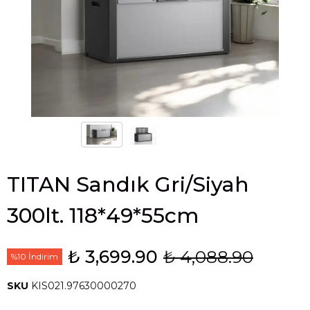
TITAN Sandık Gri/Siyah
300lt. 118*49*55cm
₺ 3,699.90
₺ 4,088.90
%10 İndirim
SKU
KIS021.97630000270