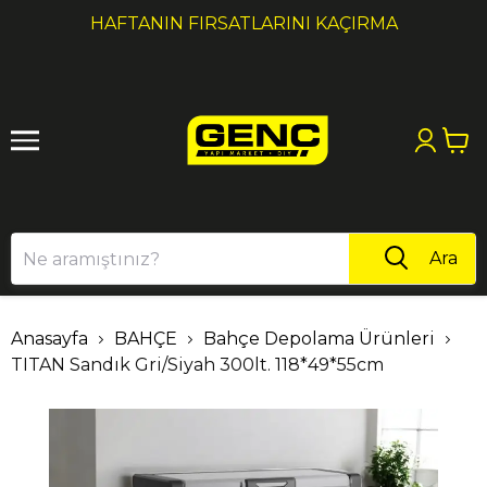
1
2
HAFTANIN FIRSATLARINI KAÇIRMA
Ara
Anasayfa
BAHÇE
Bahçe Depolama Ürünleri
TITAN Sandık Gri/Siyah 300lt. 118*49*55cm