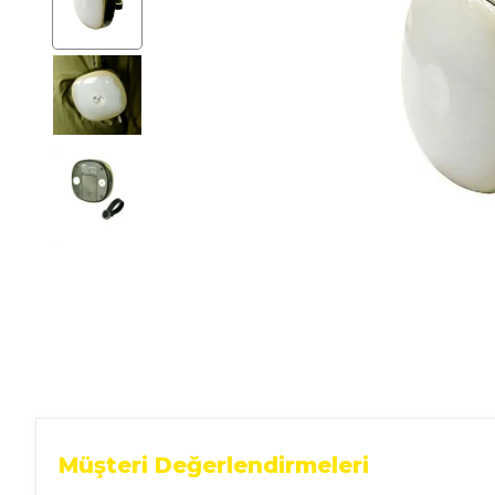
Ev Gereçleri
Hırdavat
Malzemeleri
Oto Aksesuar
Seramik
Yeni Ürün
Müşteri Değerlendirmeleri