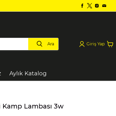
Ara
Giriş Yap
z
Aylık Katalog
Boya
ni Kamp Lambası 3w
Elektrikli Aletler