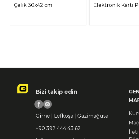
Çelik 30x42 cm
Elektronik Kartı P
Bizi takip edin
GEN
MA
Kur
Girne | Lefkoşa | Gazimağusa
Mağ
+90 392 444 43 62
İlet