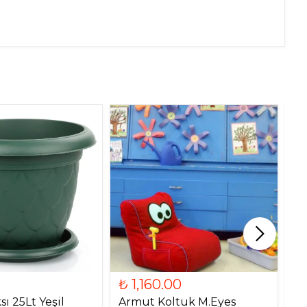
₺ 1,160.00
₺
ı 25Lt Yeşil
Armut Koltuk M.Eyes
Ar