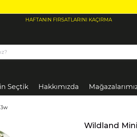
HAFTANIN FIRSATLARINI KAÇIRMA
çin Seçtik
Hakkımızda
Mağazalarımı
Bahçe
Banyo
 3w
Wildland Mi
El Aletleri
Elektrik
Malzemeleri