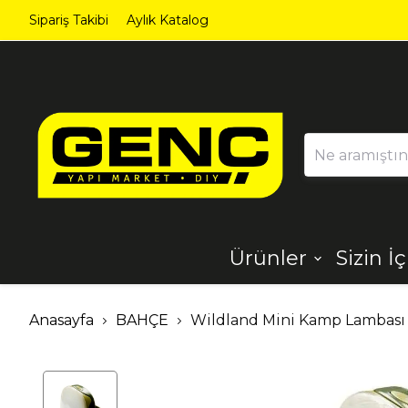
Sipariş Takibi
Aylık Katalog
Ürünler
Sizin İ
Ahşap
Aydınlatma
Anasayfa
BAHÇE
Wildland Mini Kamp Lambası
Dekorasyon
Demir Çelik
Ürünleri