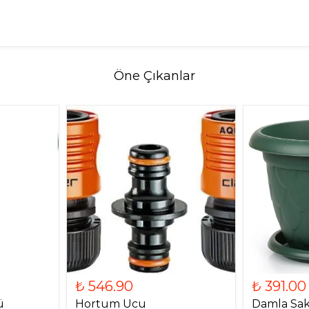
Öne Çıkanlar
₺ 546.90
₺ 391.00
ü
Hortum Ucu
Damla Saks