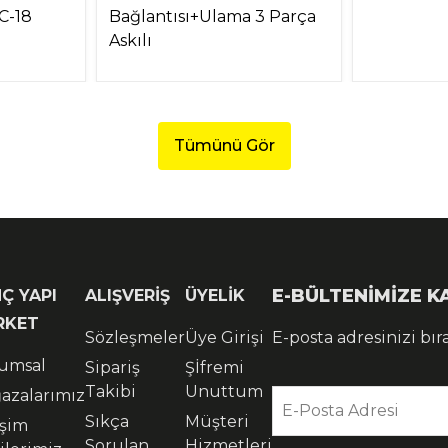
C-18
Bağlantısı+Ulama 3 Parça
Askılı
Tümünü Gör
E-BÜLTENİMİZE 
Ç YAPI
ALIŞVERİŞ
ÜYELİK
RKET
Sözleşmeler
Üye Girişi
E-posta adresinizi bır
umsal
Sipariş
Şİfremi
Takibi
Unuttum
azalarımız
E-Posta Adresi
Sıkça
Müşteri
işim
Sorulan
Hizmetleri