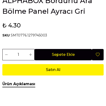
ALPHABOX Bordürlü Ara
Bölme Panel Ayracı Gri
₺ 4.30
SKU
SMT0776.1279745003
Sepete Ekle
Satın Al
Ürün Açıklaması