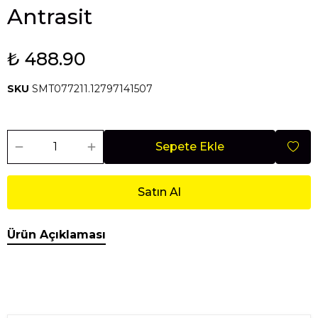
Antrasit
₺ 488.90
SKU
SMT077211.12797141507
Sepete Ekle
Satın Al
Ürün Açıklaması