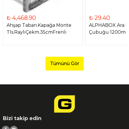
₺ 4,468.90
₺ 29.40
Ahşap Taban.Kapağa Monte
ALPHABOX Ara 
Tls.RaylıÇekm.35cmFrenli
Çubuğu 1200mm
Tümünü Gör
Bizi takip edin