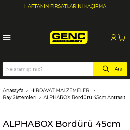
1
2
HAFTANIN FIRSATLARINI KAÇIRMA
Ara
Anasayfa
HIRDAVAT MALZEMELERİ
Ray Sistemleri
ALPHABOX Bordürü 45cm Antrasit
ALPHABOX Bordürü 45cm