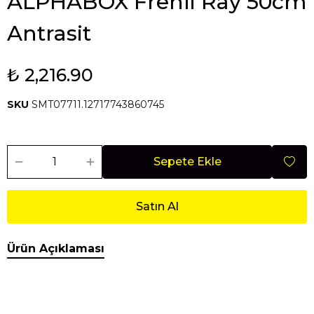
ALPHABOX Frenli Ray 50cm
Antrasit
₺ 2,216.90
SKU
SMT07711.12717743860745
Sepete Ekle
Satın Al
Ürün Açıklaması