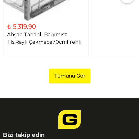
₺ 5,319.90
Ahşap Tabanlı Bağımısz
Tls.Raylı Çekmece70cmFrenli
Tümünü Gör
Bizi takip edin