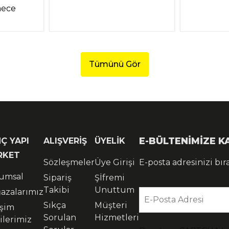
mece
Tümünü Gör
E-BÜLTENİMİZE 
Ç YAPI
ALIŞVERİŞ
ÜYELİK
RKET
Sözleşmeler
Üye Girişi
E-posta adresinizi bır
umsal
Sipariş
Şİfremi
Takibi
Unuttum
azalarımız
E-Posta Adresi
Sıkça
Müşteri
işim
Sorulan
Hizmetleri
ilerimiz