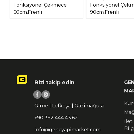
Fonksiyonel Çekmece
Fonksiyonel Çek
60cm.Frenli
90cm.Frenli
Bizi takip edin
GEN
MA
Kur
Girne | Lefkoşa | Gazimağusa
Mağ
+90 392 444 43 62
İlet
Bilg
info@gencyapimarket.com