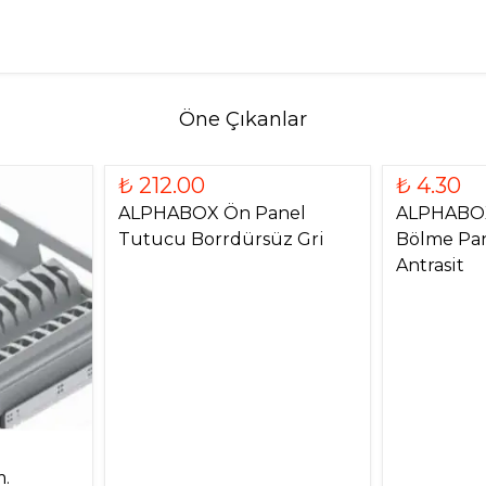
Öne Çıkanlar
₺ 212.00
₺ 4.30
ALPHABOX Ön Panel
ALPHABOX
Tutucu Borrdürsüz Gri
Bölme Pan
Antrasit
.