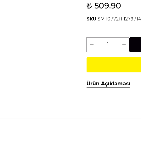
₺ 509.90
Isıtma Soğutma
Makineler
SKU
SMT077211.127971
Temel İnşaat
Tesisat
Malzemeleri
Malzemeleri
Ürün Açıklaması