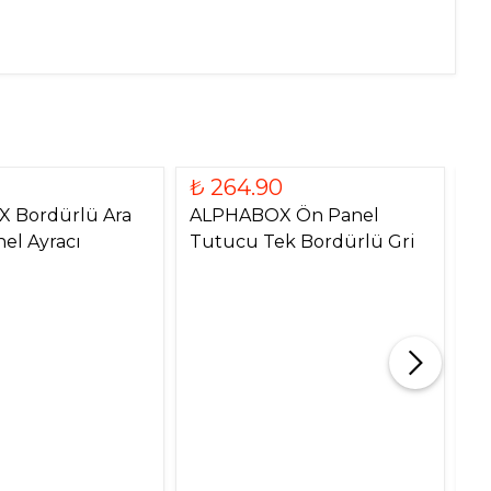
₺ 264.90
₺
 Bordürlü Ara
ALPHABOX Ön Panel
A
el Ayracı
Tutucu Tek Bordürlü Gri
B