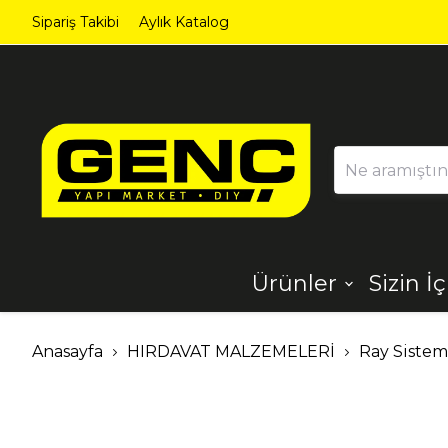
Sipariş Takibi
Aylık Katalog
Ürünler
Sizin İ
Ahşap
Aydınlatma
Anasayfa
HIRDAVAT MALZEMELERİ
Ray Sistem
Dekorasyon
Demir Çelik
Ürünleri