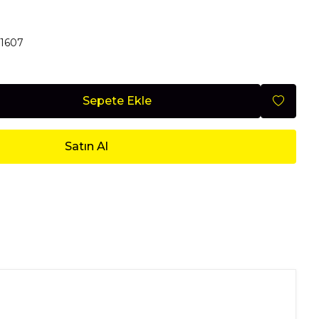
Mobilya
41607
Sepete Ekle
Nisan 2026
Satın Al