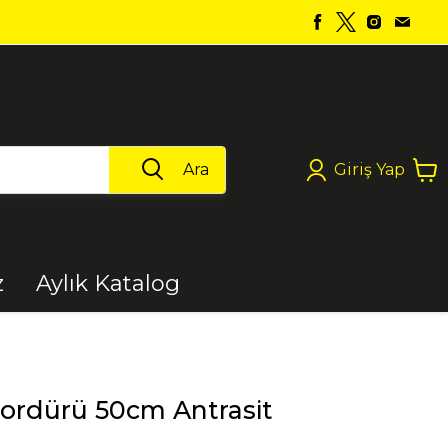
Ara
Giriş Yap
z
Aylık Katalog
Boya
rdürü 50cm Antrasit
Elektrikli Aletler