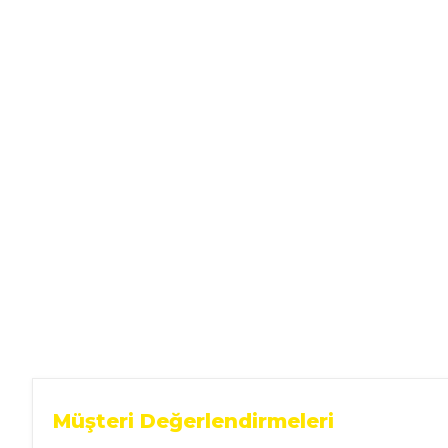
Ev Gereçleri
Hırdavat
Malzemeleri
Oto Aksesuar
Seramik
Yeni Ürün
Müşteri Değerlendirmeleri