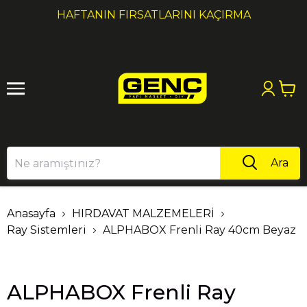
1
2
HAFTANIN FIRSATLARINI KAÇIRMA
Ara
Anasayfa
HIRDAVAT MALZEMELERİ
Ray Sistemleri
ALPHABOX Frenli Ray 40cm Beyaz
ALPHABOX Frenli Ray