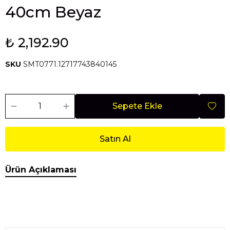
40cm Beyaz
₺ 2,192.90
SKU
SMT0771.12717743840145
Sepete Ekle
Satın Al
Ürün Açıklaması