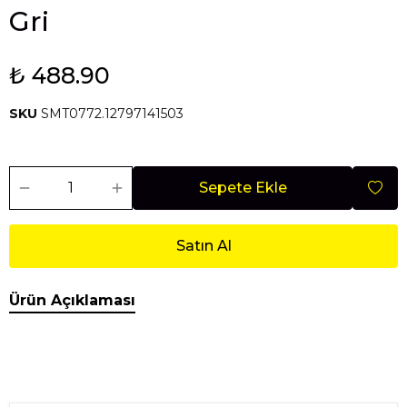
Gri
₺ 488.90
SKU
SMT0772.12797141503
Sepete Ekle
Satın Al
Ürün Açıklaması