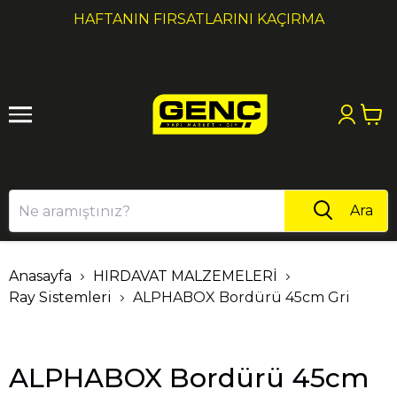
1
2
HAFTANIN FIRSATLARINI KAÇIRMA
Ara
Anasayfa
HIRDAVAT MALZEMELERİ
Ray Sistemleri
ALPHABOX Bordürü 45cm Gri
ALPHABOX Bordürü 45cm